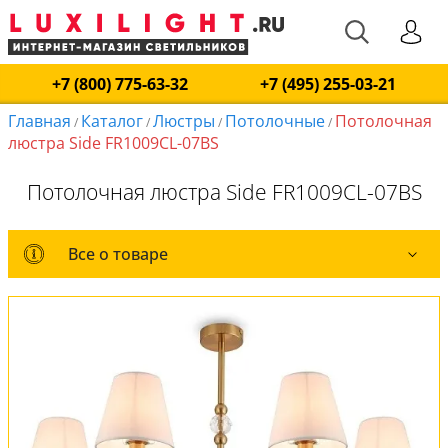
+7 (800) 775-63-32
+7 (495) 255-03-21
Главная
Каталог
Люстры
Потолочные
Потолочная
/
/
/
/
люстра Side FR1009CL-07BS
Потолочная люстра Side FR1009CL-07BS
Все о товаре
Все о товаре
Комплект лампочек
Вся коллекция
Оплата и доставка