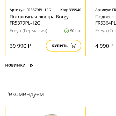
Артикул: FR5379PL-12G
Код: 339940
Артикул: F
Потолочная люстра Borgy
Подвесно
FR5379PL-12G
FR5364PL
Freya (Германия)
Freya (Г
50 шт.
39 990 ₽
4 990 ₽
КУПИТЬ
НОВИНКИ
Рекомендуем