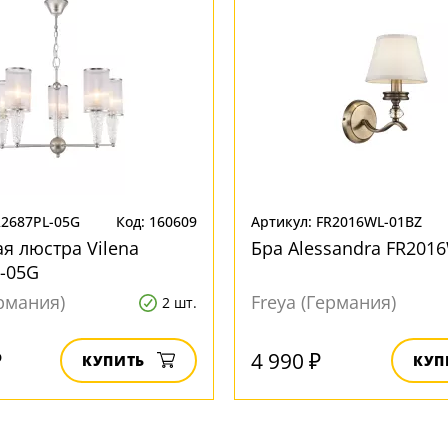
R2687PL-05G
Код: 160609
Артикул: FR2016WL-01BZ
я люстра Vilena
Бра Alessandra FR201
-05G
ермания)
Freya (Германия)
2 шт.
₽
4 990 ₽
КУПИТЬ
КУП