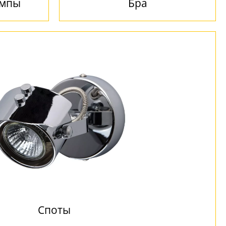
ампы
Бра
Споты