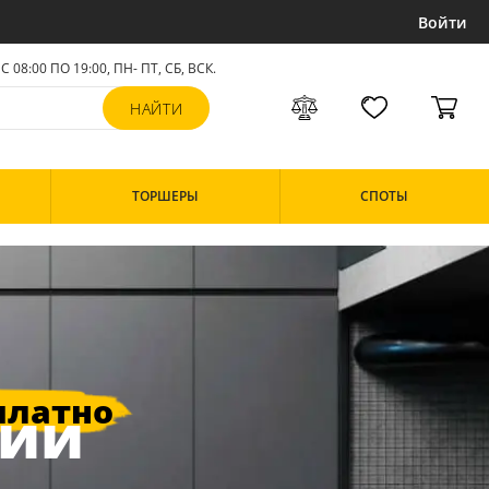
Войти
С 08:00 ПО 19:00, ПН- ПТ,
СБ, ВСК
.
ТОРШЕРЫ
СПОТЫ
сии