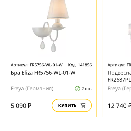
Ваш регион:
Москва
Артикул: FR5756-WL-01-W
Код: 141856
Артикул: F
+7 (800) 775-63-32
- бесплатно по России
Бра Eliza FR5756-WL-01-W
Подвесна
+7 (495) 255-03-21
FR2687PL
- бесплатная доставка
Freya (Германия)
Freya (Г
2 шт.
5 090 ₽
12 740 
КУПИТЬ