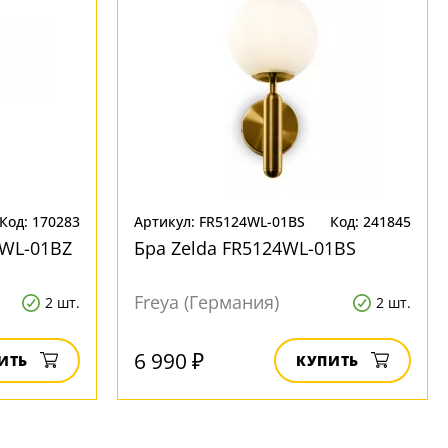
Код: 170283
Артикул: FR5124WL-01BS
Код: 241845
6WL-01BZ
Бра Zelda FR5124WL-01BS
Freya (Германия)
2 шт.
2 шт.
6 990 ₽
ИТЬ
КУПИТЬ