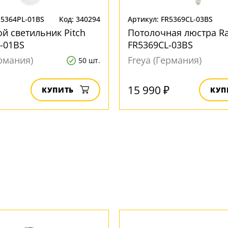
R5364PL-01BS
Код: 340294
Артикул: FR5369CL-03BS
й светильник Pitch
Потолочная люстра Ra
-01BS
FR5369CL-03BS
ермания)
Freya (Германия)
50 шт.
15 990 ₽
КУПИТЬ
КУП