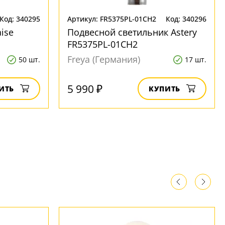
Код: 340295
Артикул: FR5375PL-01CH2
Код: 340296
ise
Подвесной светильник Astery
FR5375PL-01CH2
Freya (Германия)
50 шт.
17 шт.
5 990 ₽
ИТЬ
КУПИТЬ