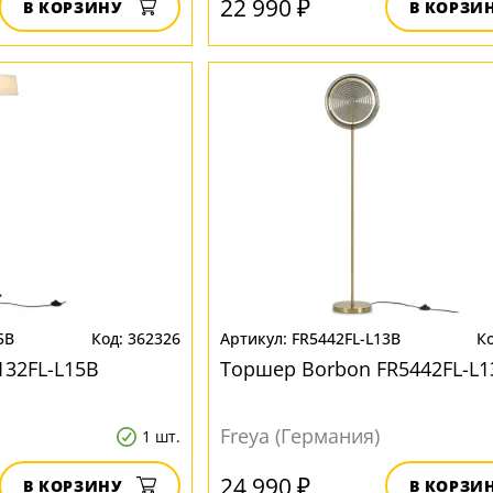
22 990 ₽
В КОРЗИНУ
В КОРЗИ
5B
362326
FR5442FL-L13B
132FL-L15B
Торшер Borbon FR5442FL-L1
Freya (Германия)
1 шт.
24 990 ₽
В КОРЗИНУ
В КОРЗИ