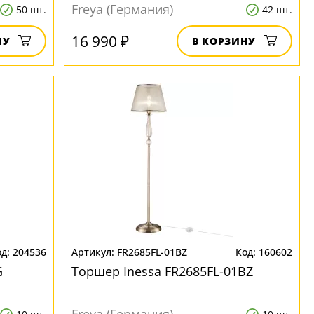
Freya (Германия)
50 шт.
42 шт.
16 990 ₽
НУ
В КОРЗИНУ
204536
FR2685FL-01BZ
160602
G
Торшер Inessa FR2685FL-01BZ