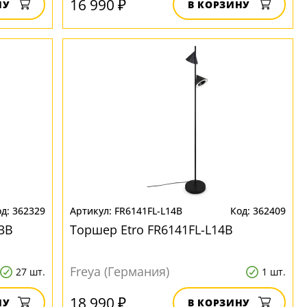
16 990 ₽
НУ
В КОРЗИНУ
362329
FR6141FL-L14B
362409
3B
Торшер Etro FR6141FL-L14B
Freya (Германия)
27 шт.
1 шт.
18 990 ₽
НУ
В КОРЗИНУ