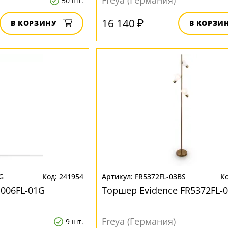
Freya (Германия)
50 шт.
16 140 ₽
В КОРЗИНУ
В КОРЗИ
G
241954
FR5372FL-03BS
1006FL-01G
Торшер Evidence FR5372FL-
Freya (Германия)
9 шт.