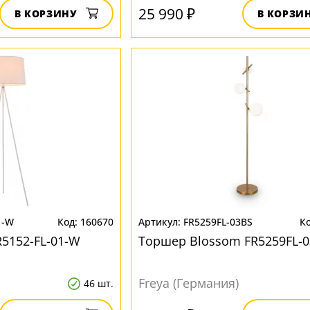
25 990 ₽
В КОРЗИНУ
В КОРЗИ
1-W
160670
FR5259FL-03BS
R5152-FL-01-W
Торшер Blossom FR5259FL-
Freya (Германия)
46 шт.