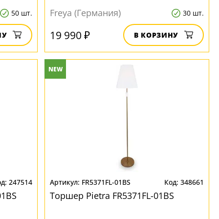
Freya (Германия)
50 шт.
30 шт.
19 990 ₽
НУ
В КОРЗИНУ
NEW
247514
FR5371FL-01BS
348661
01BS
Торшер Pietra FR5371FL-01BS