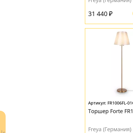
Freya (Германия)
Бежевый
(5)
31 440 ₽
Белый
(10)
Дымчатый
(2)
Желтый
(1)
Прозрачный
(1)
Черный
(3)
FR1006FL-01
Торшер Forte FR
Freya (Германия)