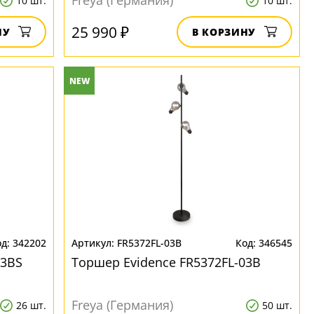
Freya (Германия)
10 шт.
10 шт.
25 990 ₽
НУ
В КОРЗИНУ
NEW
342202
FR5372FL-03B
346545
03BS
Торшер Evidence FR5372FL-03B
Freya (Германия)
26 шт.
50 шт.