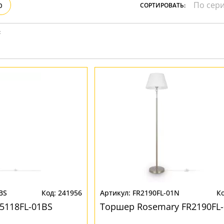
р
СОРТИРОВАТЬ:
Прозрачные
Хром
Черные
:
BS
241956
FR2190FL-01N
5118FL-01BS
Торшер Rosemary FR2190FL