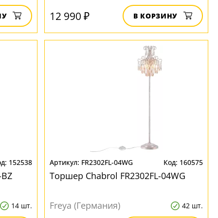
12 990 ₽
НУ
В КОРЗИНУ
152538
FR2302FL-04WG
160575
-BZ
Торшер Chabrol FR2302FL-04WG
Freya (Германия)
14 шт.
42 шт.