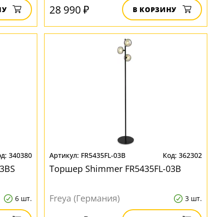
28 990 ₽
НУ
В КОРЗИНУ
340380
FR5435FL-03B
362302
03BS
Торшер Shimmer FR5435FL-03B
Freya (Германия)
6 шт.
3 шт.