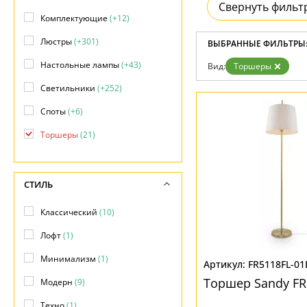
Свернуть фильт
Бренды
Комплектующие
(+12)
Контакты
Люстры
(+301)
ВЫБРАННЫЕ ФИЛЬТРЫ
Настольные лампы
(+43)
Вид:
Торшеры
Светильники
(+252)
Споты
(+6)
Торшеры
(21)
СТИЛЬ
Классический
(10)
Лофт
(1)
Минимализм
(1)
FR5118FL-01
Торшер Sandy FR
Модерн
(9)
Техно
(1)