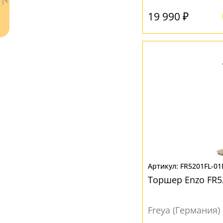
19 990 ₽
Ваш регион:
Москва
+7 (800) 775-63-32
- бесплатно по России
+7 (495) 255-03-21
- бесплатная доставка
FR5201FL-01
Торшер Enzo FR5
Freya (Германия)