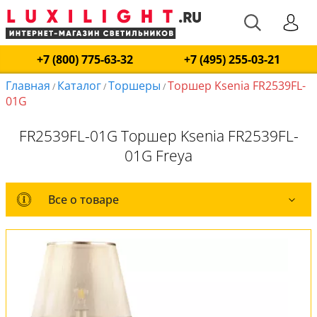
+7 (800) 775-63-32
+7 (495) 255-03-21
Главная
Каталог
Торшеры
Торшер Ksenia FR2539FL-
/
/
/
01G
FR2539FL-01G Торшер Ksenia FR2539FL-
01G Freya
Все о товаре
Все о товаре
Комплект лампочек
Вся коллекция