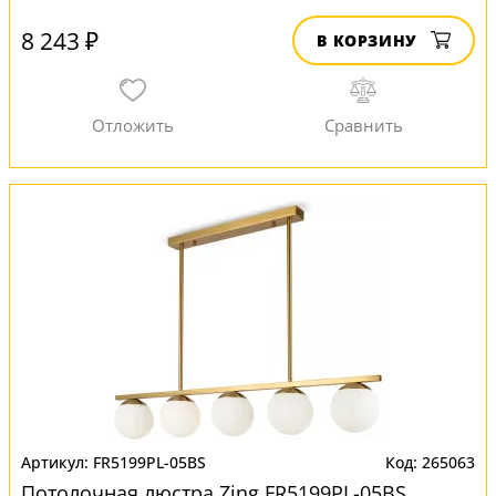
8 243 ₽
В КОРЗИНУ
FR5199PL-05BS
265063
Потолочная люстра Zing FR5199PL-05BS