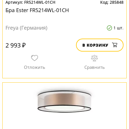
FR5214WL-01CH
285848
Бра Еster FR5214WL-01CH
Freya (Германия)
1 шт.
2 993 ₽
В КОРЗИНУ