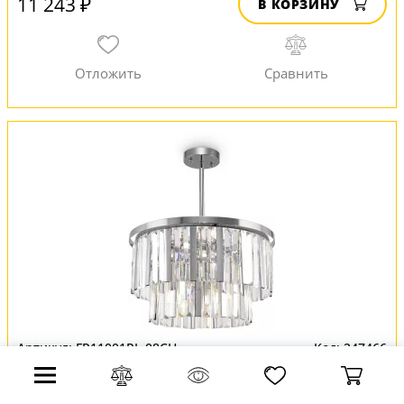
11 243 ₽
В КОРЗИНУ
FR11001PL-08CH
247466
Потолочная люстра Viviane FR11001PL-08CH