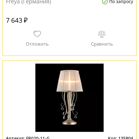
Freya (Германия)
По запросу
7 643 ₽
FR020-11-G
135804