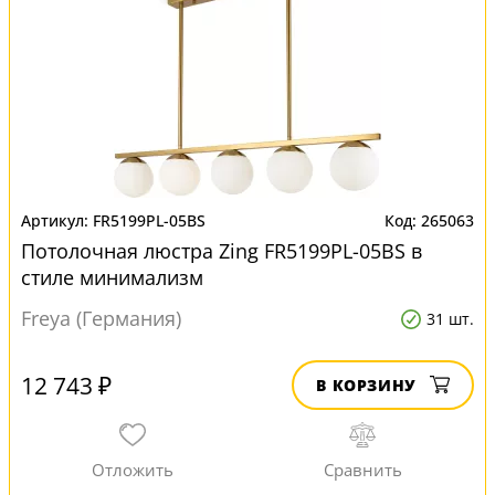
FR5199PL-05BS
265063
Потолочная люстра Zing FR5199PL-05BS в
стиле минимализм
Freya (Германия)
31 шт.
12 743 ₽
В КОРЗИНУ