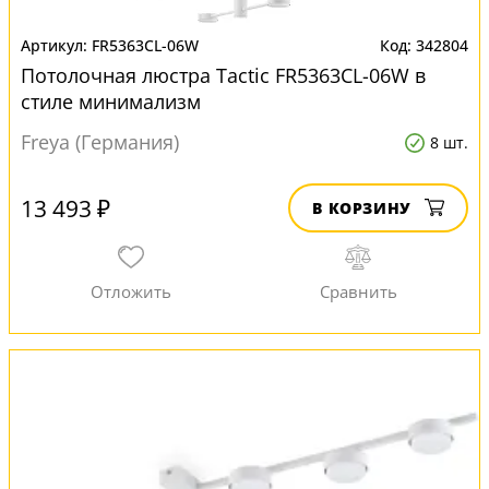
FR5363CL-06W
342804
Потолочная люстра Tactic FR5363CL-06W в
стиле минимализм
Freya (Германия)
8 шт.
13 493 ₽
В КОРЗИНУ