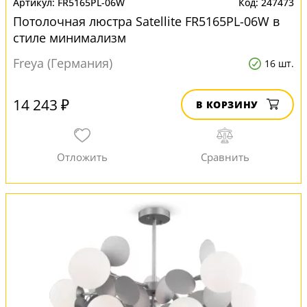
FR5165PL-06W
247473
Потолочная люстра Satellite FR5165PL-06W в
стиле минимализм
Freya (Германия)
16 шт.
14 243 ₽
В КОРЗИНУ