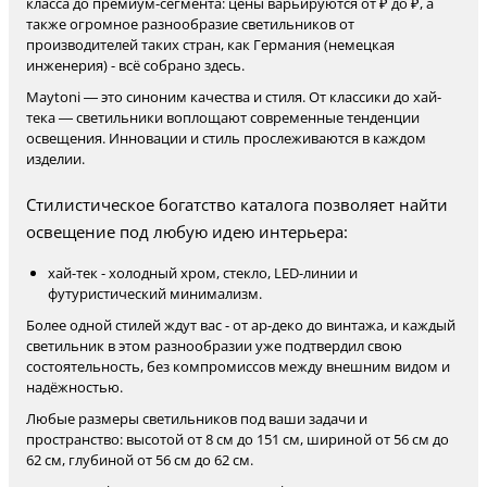
класса до премиум-сегмента: цены варьируются от ₽ до ₽, а
также огромное разнообразие светильников от
производителей таких стран, как Германия (немецкая
инженерия) - всё собрано здесь.
Maytoni — это синоним качества и стиля. От классики до хай-
тека — светильники воплощают современные тенденции
освещения. Инновации и стиль прослеживаются в каждом
изделии.
Стилистическое богатство каталога позволяет найти
освещение под любую идею интерьера:
хай-тек - холодный хром, стекло, LED-линии и
футуристический минимализм.
Более одной стилей ждут вас - от ар-деко до винтажа, и каждый
светильник в этом разнообразии уже подтвердил свою
состоятельность, без компромиссов между внешним видом и
надёжностью.
Любые размеры светильников под ваши задачи и
пространство: высотой от 8 см до 151 см, шириной от 56 см до
62 см, глубиной от 56 см до 62 см.