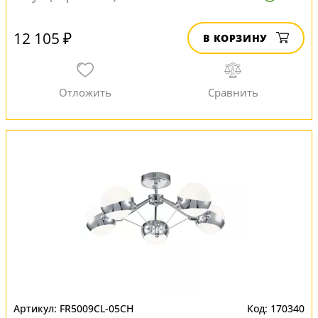
12 105 ₽
В КОРЗИНУ
FR5009CL-05CH
170340