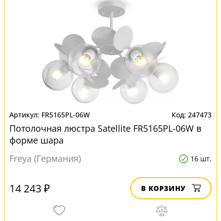
FR5165PL-06W
247473
Потолочная люстра Satellite FR5165PL-06W в
форме шара
Freya (Германия)
16 шт.
14 243 ₽
В КОРЗИНУ