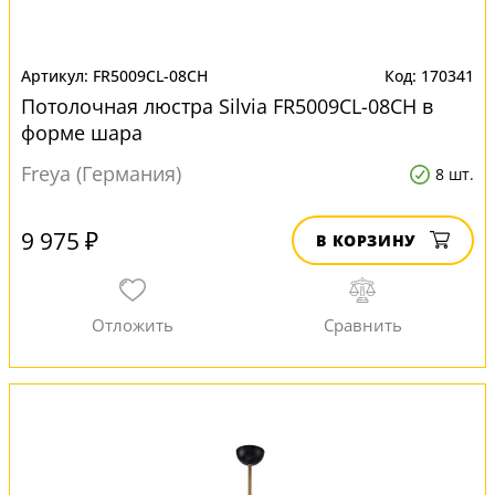
FR5009CL-08CH
170341
Потолочная люстра Silvia FR5009CL-08CH в
форме шара
Freya (Германия)
8 шт.
9 975 ₽
В КОРЗИНУ