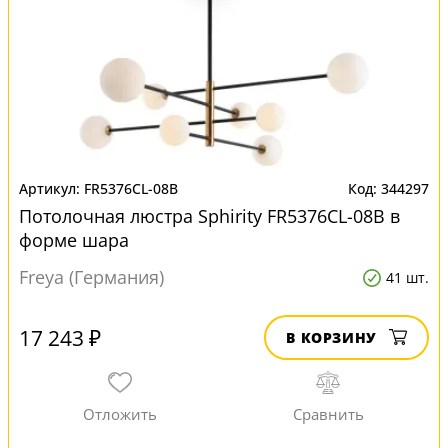
FR5376CL-08B
344297
Потолочная люстра Sphirity FR5376CL-08B в
форме шара
Freya (Германия)
41 шт.
17 243 ₽
В КОРЗИНУ