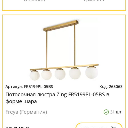
FR5199PL-05BS
265063
Потолочная люстра Zing FR5199PL-05BS в
форме шара
Freya (Германия)
31 шт.