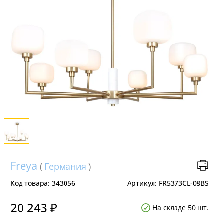
Обмен и возврат
Установка
FAQ
Отзывы
Freya
(
Германия
)
Код товара:
343056
Артикул:
FR5373CL-08BS
20 243 ₽
На складе 50 шт.