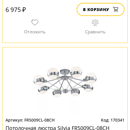
6 975 ₽
В КОРЗИНУ
FR5009CL-08CH
170341
Потолочная люстра Silvia FR5009CL-08CH