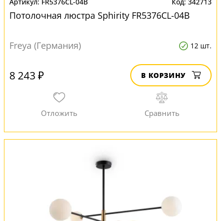
FR5376CL-04B
342713
Потолочная люстра Sphirity FR5376CL-04B
Freya (Германия)
12 шт.
8 243 ₽
В КОРЗИНУ