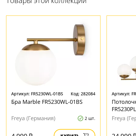
Товары этой коллекции
Ваш регион:
Москва
+7 (800) 775-63-32
- бесплатно по России
+7 (495) 255-03-21
- бесплатная доставка
Артикул: FR5230WL-01BS
Код: 282084
Артикул: F
Бра Marble FR5230WL-01BS
Потолочн
FR5230PL
Freya (Германия)
Freya (Г
2 шт.
4 990 ₽
24 990 
КУПИТЬ