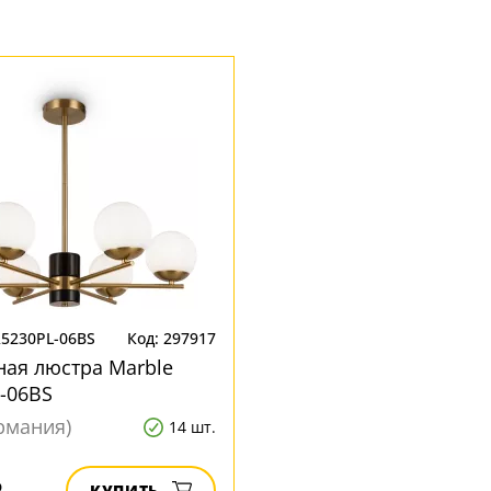
R5230PL-06BS
Код: 297917
ая люстра Marble
-06BS
ермания)
14 шт.
₽
КУПИТЬ