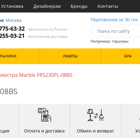
Установка
Дизайнерам
Бренды
Контакты
ы
Перезвоним за 30 сек
он:
Москва
 775-63-32
- бесплатно по России
атегории
 255-03-21
- бесплатная доставка
Например: торшеры
Стиль
Назначение
Дизайн/Форма
ИЛЬНИКИ
ЛАМПЫ
БРА
деко
Гостиная
Шары
ковый
Кабинет
три
Кафе
люстра Marble FR5230PL-08BS
Особенности
ссический
Коридор и прихожая
т
Кухня
-08BS
имализм
Офис
ерн
Прихожая
Бренд
ванс
Спальня
ндинавский
ременный
Цвет
но
ристика
Белые
тек
кция
Оплата и доставка
Обмен и возврат
У
Бронза
Золото