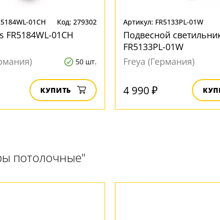
R5184WL-01CH
Код: 279302
Артикул: FR5133PL-01W
s FR5184WL-01CH
Подвесной светильник
FR5133PL-01W
ермания)
Freya (Германия)
50 шт.
4 990 ₽
КУПИТЬ
КУП
ры потолочные"