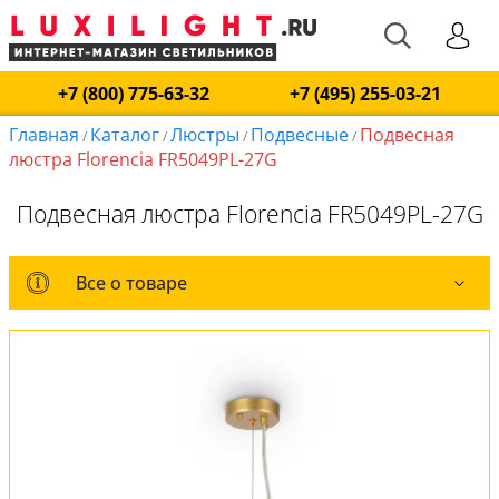
+7 (800) 775-63-32
+7 (495) 255-03-21
Главная
Каталог
Люстры
Подвесные
Подвесная
/
/
/
/
люстра Florencia FR5049PL-27G
Подвесная люстра Florencia FR5049PL-27G
Все о товаре
Все о товаре
Комплект лампочек
Вся коллекция
Оплата и доставка