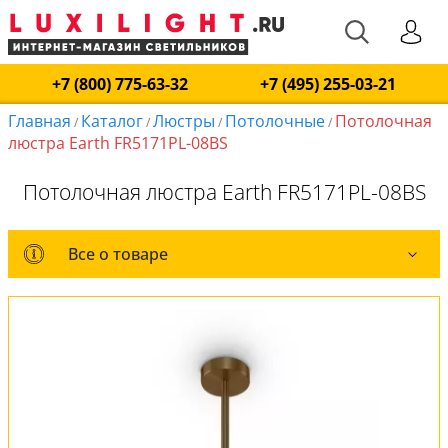
+7 (800) 775-63-32
+7 (495) 255-03-21
Главная
Каталог
Люстры
Потолочные
Потолочная
/
/
/
/
люстра Earth FR5171PL-08BS
Потолочная люстра Earth FR5171PL-08BS
Все о товаре
Все о товаре
Комплект лампочек
Вся коллекция
Оплата и доставка