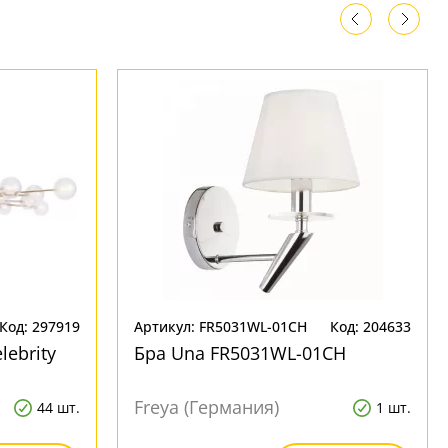
Код: 297919
Артикул: FR5031WL-01CH
Код: 204633
ebrity
Бра Una FR5031WL-01CH
Freya (Германия)
44 шт.
1 шт.