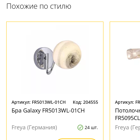
Похожие по стилю
Артикул: FR5013WL-01CH
Код: 204555
Артикул: F
Бра Galaxy FR5013WL-01CH
Потолочн
FR5095CL
Freya (Германия)
Freya (Г
24 шт.