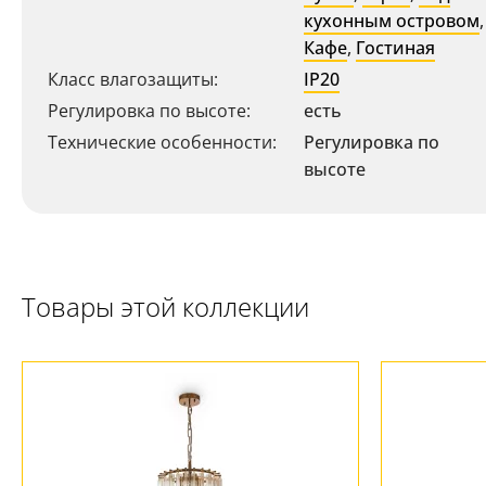
кухонным островом
,
Кафе
,
Гостиная
Класс влагозащиты:
IP20
Регулировка по высоте:
есть
Технические особенности:
Регулировка по
высоте
Ваш регион:
Москва
+7 (800) 775-63-32
- бесплатно по России
+7 (495) 255-03-21
- бесплатная доставка
Товары этой коллекции