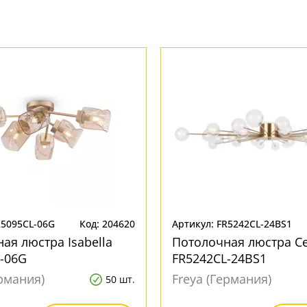
R5095CL-06G
Код: 204620
Артикул: FR5242CL-24BS1
ая люстра Isabella
Потолочная люстра Cel
-06G
FR5242CL-24BS1
ермания)
Freya (Германия)
50 шт.