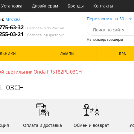
Установка
Дизайнерам
Бренды
Контакты
ы
Перезвоним за 30 сек
он:
Москва
 775-63-32
- бесплатно по России
атегории
 255-03-21
- бесплатная доставка
Например: торшеры
Стиль
Назначение
Дизайн/Форма
ИЛЬНИКИ
ЛАМПЫ
БРА
деко
Гостиная
Шары
ковый
Кабинет
три
Кафе
й светильник Onda FR5182PL-03CH
Особенности
ссический
Коридор и прихожая
т
Кухня
PL-03CH
имализм
Офис
ерн
Прихожая
Бренд
ванс
Спальня
ндинавский
ременный
Цвет
но
ристика
Белые
тек
кция
Оплата и доставка
Обмен и возврат
У
Бронза
Золото