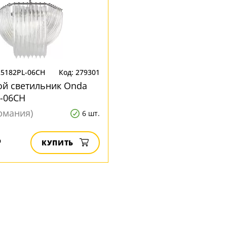
R5182PL-06CH
Код: 279301
ой светильник Onda
-06CH
ермания)
6 шт.
₽
КУПИТЬ