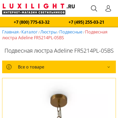
+7 (800) 775-63-32
+7 (495) 255-03-21
Главная
Каталог
Люстры
Подвесные
Подвесная
/
/
/
/
люстра Adeline FR5214PL-05BS
Подвесная люстра Adeline FR5214PL-05BS
Все о товаре
Все о товаре
Комплект лампочек
Вся коллекция
Оплата и доставка