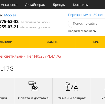
Установка
Дизайнерам
Бренды
Контакты
ы
Перезвоним за 30 сек
он:
Москва
 775-63-32
- бесплатно по России
атегории
 255-03-21
- бесплатная доставка
Например: торшеры
Стиль
Назначение
Дизайн/Форма
ИЛЬНИКИ
ЛАМПЫ
БРА
деко
Гостиная
Шары
ковый
Кабинет
три
Кафе
й светильник Tier FR5257PL-L17G
Особенности
ссический
Коридор и прихожая
т
Кухня
-L17G
имализм
Офис
ерн
Прихожая
Бренд
ванс
Спальня
ндинавский
ременный
Цвет
но
ристика
Белые
тек
кция
Оплата и доставка
Обмен и возврат
У
Бронза
Золото