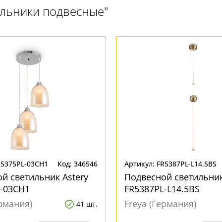
ильники подвесные"
R5375PL-03CH1
Код: 346546
Артикул: FR5387PL-L14.5BS
й светильник Astery
Подвесной светильник
-03CH1
FR5387PL-L14.5BS
ермания)
Freya (Германия)
41 шт.