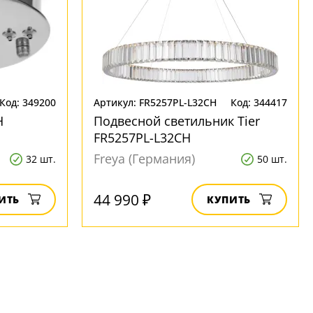
Код: 349200
Артикул: FR5257PL-L32CH
Код: 344417
H
Подвесной светильник Tier
FR5257PL-L32CH
Freya (Германия)
32 шт.
50 шт.
44 990 ₽
ИТЬ
КУПИТЬ