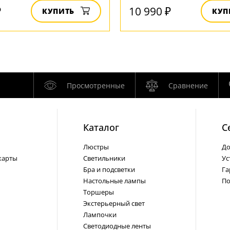
₽
10 990 ₽
КУПИТЬ
КУП
Просмотренные
Сравнение
Каталог
С
Люстры
До
карты
Светильники
Ус
Бра и подсветки
Га
Настольные лампы
По
Торшеры
Экстерьерный свет
Лампочки
Светодиодные ленты