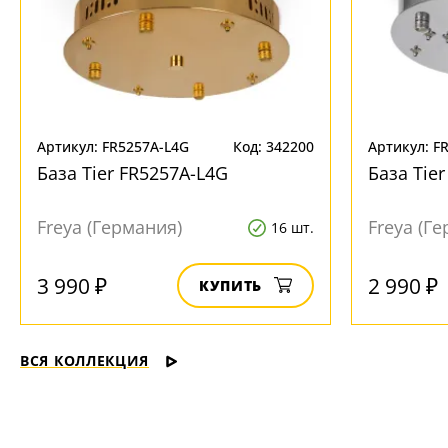
+7 (800) 775-63-32
- бесплатно по России
+7 (495) 255-03-21
- бесплатная доставка
Артикул: FR5257A-L4G
Код: 342200
Артикул: F
База Tier FR5257A-L4G
База Tie
Freya (Германия)
Freya (Г
16 шт.
3 990 ₽
2 990 ₽
КУПИТЬ
ВСЯ КОЛЛЕКЦИЯ