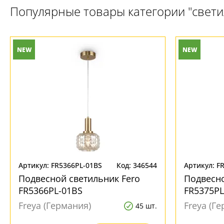
Популярные товары категории "свет
NEW
NEW
Артикул: FR5366PL-01BS
Код: 346544
Артикул: F
Подвесной светильник Fero
Подвесно
FR5366PL-01BS
FR5375PL
Freya (Германия)
Freya (Г
45 шт.