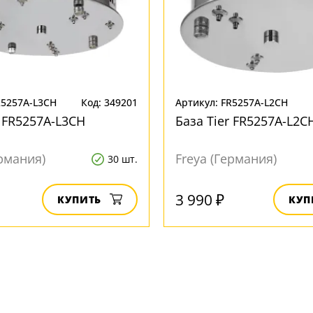
R5257A-L3CH
Код: 349201
Артикул: FR5257A-L2CH
r FR5257A-L3CH
База Tier FR5257A-L2C
ермания)
Freya (Германия)
30 шт.
3 990 ₽
КУПИТЬ
КУП