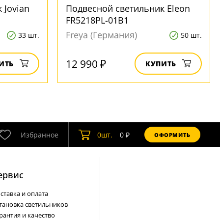
 Jovian
Подвесной светильник Eleon
FR5218PL-01B1
Freya (Германия)
33 шт.
50 шт.
12 990 ₽
ИТЬ
КУПИТЬ
Избранное
0
шт.
0
₽
ОФОРМИТЬ
ервис
ставка и оплата
тановка светильников
рантия и качество