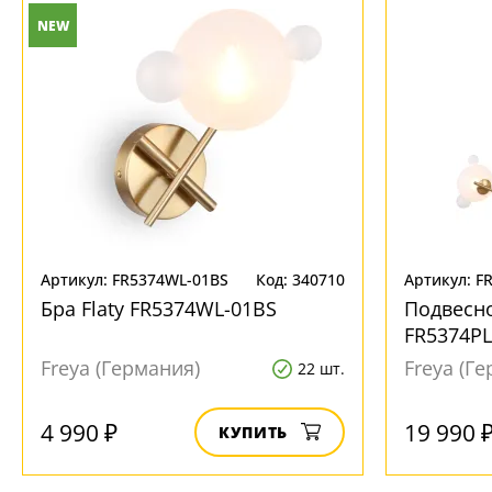
NEW
Ваш регион:
Москва
+7 (800) 775-63-32
- бесплатно по России
+7 (495) 255-03-21
- бесплатная доставка
Артикул: FR5374WL-01BS
Код: 340710
Артикул: F
Бра Flaty FR5374WL-01BS
Подвесно
FR5374PL
Freya (Германия)
Freya (Г
22 шт.
4 990 ₽
19 990 
КУПИТЬ