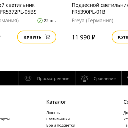
ой светильник
Подвесной светильник
 FR5372PL-05BS
FR5390PL-01B
ермания)
Freya (Германия)
22 шт.
₽
11 990 ₽
КУПИТЬ
КУП
Просмотренные
Сравнение
Каталог
С
Люстры
До
карты
Светильники
Ус
Бра и подсветки
Га