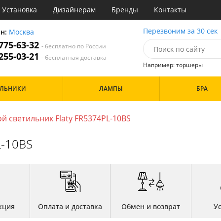
Установка
Дизайнерам
Бренды
Контакты
ы
Перезвоним за 30 сек
он:
Москва
 775-63-32
- бесплатно по России
атегории
 255-03-21
- бесплатная доставка
Например: торшеры
Стиль
Назначение
Дизайн/Форма
ИЛЬНИКИ
ЛАМПЫ
БРА
деко
Гостиная
Шары
ковый
Кабинет
три
Кафе
й светильник Flaty FR5374PL-10BS
Особенности
ссический
Коридор и прихожая
т
Кухня
L-10BS
имализм
Офис
ерн
Прихожая
Бренд
ванс
Спальня
ндинавский
ременный
Цвет
но
ристика
Белые
тек
кция
Оплата и доставка
Обмен и возврат
У
Бронза
Золото