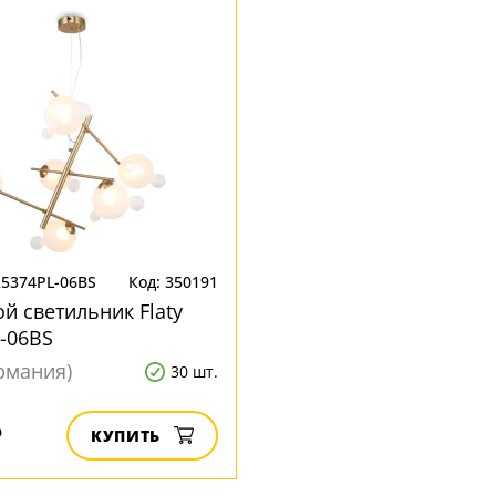
R5374PL-06BS
Код: 350191
й светильник Flaty
-06BS
ермания)
30 шт.
₽
КУПИТЬ