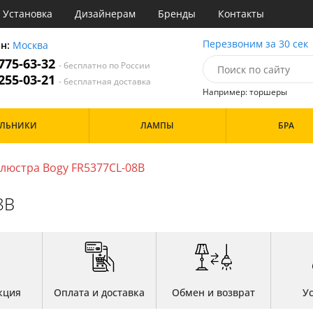
Установка
Дизайнерам
Бренды
Контакты
ы
Перезвоним за 30 сек
он:
Москва
 775-63-32
- бесплатно по России
атегории
 255-03-21
- бесплатная доставка
Например: торшеры
Стиль
Назначение
Дизайн/Форма
ИЛЬНИКИ
ЛАМПЫ
БРА
деко
Гостиная
Шары
ковый
Кабинет
три
Кафе
люстра Bogy FR5377CL-08B
Особенности
ссический
Коридор и прихожая
т
Кухня
8B
имализм
Офис
ерн
Прихожая
Бренд
ванс
Спальня
ндинавский
ременный
Цвет
но
ристика
Белые
тек
кция
Оплата и доставка
Обмен и возврат
У
Бронза
Золото