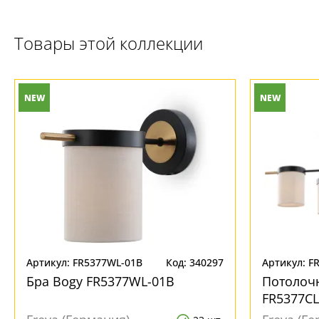
Товары этой коллекции
NEW
NEW
Ваш регион:
Москва
+7 (800) 775-63-32
- бесплатно по России
Артикул: FR5377WL-01B
Код: 340297
Артикул: F
+7 (495) 255-03-21
Бра Bogy FR5377WL-01B
Потолоч
- бесплатная доставка
FR5377CL