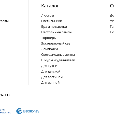
Каталог
С
Люстры
До
карты
Светильники
Ус
Бра и подсветки
Га
Настольные лампы
По
Торшеры
Экстерьерный свет
Лампочки
Светодиодные ленты
Шнуры и удлинители
Для кухни
Для детской
Для гостиной
Для ванной
латы