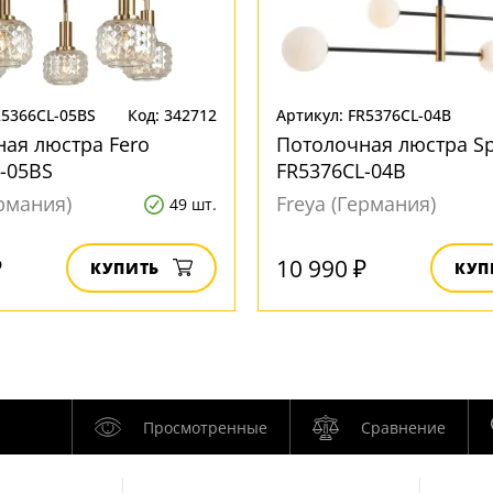
R5366CL-05BS
Код: 342712
Артикул: FR5376CL-04B
ая люстра Fero
Потолочная люстра Sph
-05BS
FR5376CL-04B
ермания)
Freya (Германия)
49 шт.
₽
10 990 ₽
КУПИТЬ
КУП
Просмотренные
Сравнение