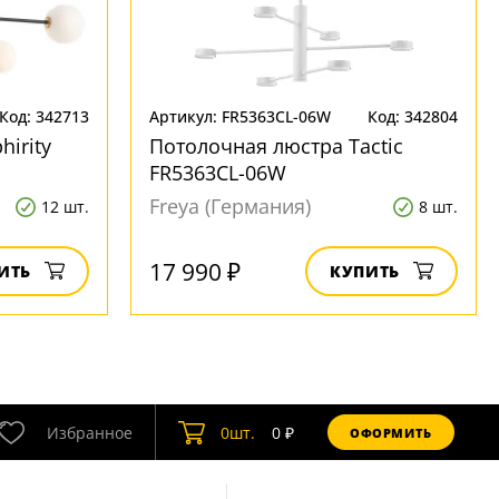
Код: 342713
Артикул: FR5363CL-06W
Код: 342804
irity
Потолочная люстра Tactic
FR5363CL-06W
Freya (Германия)
12 шт.
8 шт.
17 990 ₽
ИТЬ
КУПИТЬ
Избранное
0
шт.
0
₽
ОФОРМИТЬ