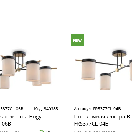
NEW
R5377CL-06B
Код: 340385
Артикул: FR5377CL-04B
ная люстра Bogy
Потолочная люстра B
-06B
FR5377CL-04B