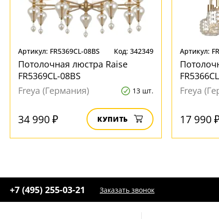
Артикул: FR5369CL-08BS
Код: 342349
Артикул: F
Потолочная люстра Raise
Потолочн
FR5369CL-08BS
FR5366CL
Freya (Германия)
Freya (Г
13 шт.
34 990 ₽
17 990 
КУПИТЬ
+7 (495) 255-03-21
Заказать звонок