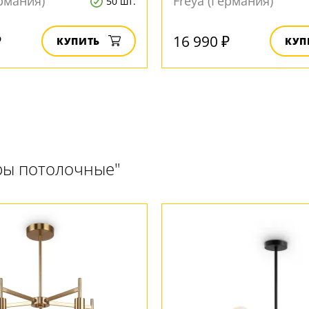
ермания)
Freya (Германия)
50 шт.
₽
16 990 ₽
КУПИТЬ
КУП
ры потолочные"