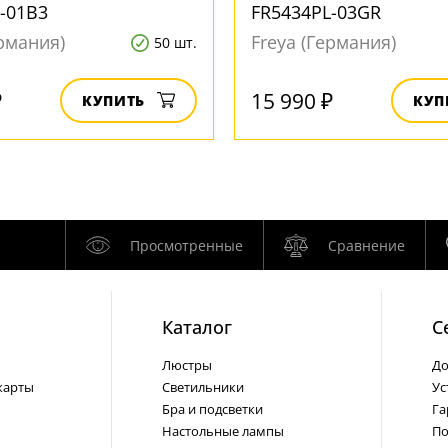
-01B3
FR5434PL-03GR
ермания)
Freya (Германия)
50 шт.
₽
15 990 ₽
КУПИТЬ
КУП
Просмотренные
Сравнение
Каталог
С
Люстры
До
карты
Светильники
Ус
Бра и подсветки
Га
Настольные лампы
По