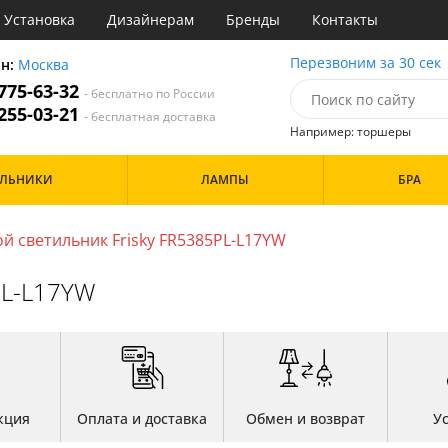
Установка
Дизайнерам
Бренды
Контакты
ы
Перезвоним за 30 сек
он:
Москва
 775-63-32
- бесплатно по России
атегории
 255-03-21
- бесплатная доставка
Например: торшеры
Стиль
Назначение
Дизайн/Форма
ИЛЬНИКИ
ЛАМПЫ
БРА
деко
Гостиная
Шары
ковый
Кабинет
три
Кафе
й светильник Frisky FR5385PL-L17YW
Особенности
ссический
Коридор и прихожая
т
Кухня
PL-L17YW
имализм
Офис
ерн
Прихожая
Бренд
ванс
Спальня
ндинавский
ременный
Цвет
но
ристика
Белые
тек
кция
Оплата и доставка
Обмен и возврат
У
Бронза
Золото