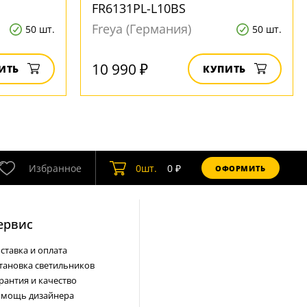
FR6131PL-L10BS
Freya (Германия)
50 шт.
50 шт.
10 990 ₽
ИТЬ
КУПИТЬ
Избранное
0
шт.
0
₽
ОФОРМИТЬ
ервис
ставка и оплата
тановка светильников
рантия и качество
мощь дизайнера