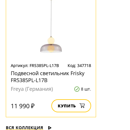
Ваш регион:
Москва
+7 (800) 775-63-32
- бесплатно по России
+7 (495) 255-03-21
- бесплатная доставка
Артикул: FR5385PL-L17B
Код: 347718
Подвесной светильник Frisky
FR5385PL-L17B
Freya (Германия)
8 шт.
11 990 ₽
КУПИТЬ
ВСЯ КОЛЛЕКЦИЯ