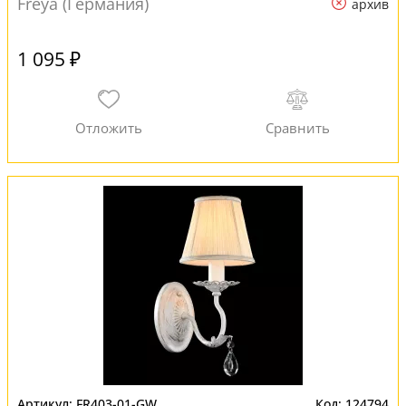
Freya (Германия)
архив
1 095 ₽
FR403-01-GW
124794