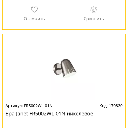
FR5002WL-01N
170320
Бра Janet FR5002WL-01N никелевое