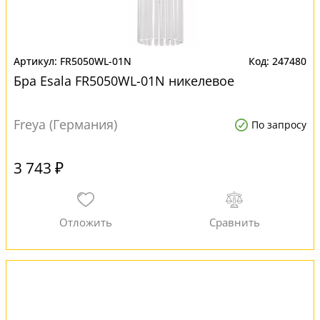
FR5050WL-01N
247480
Бра Esala FR5050WL-01N никелевое
Freya (Германия)
По запросу
3 743 ₽