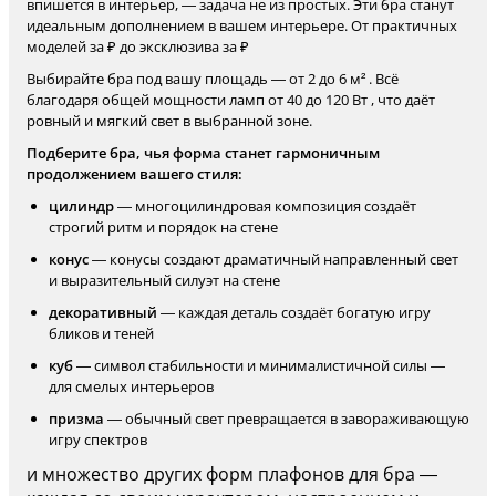
впишется в интерьер, — задача не из простых. Эти бра станут
идеальным дополнением в вашем интерьере. От практичных
моделей за ₽ до эксклюзива за ₽
Выбирайте бра под вашу площадь — от 2 до 6 м² . Всё
благодаря общей мощности ламп от 40 до 120 Вт , что даёт
ровный и мягкий свет в выбранной зоне.
Подберите бра, чья форма станет гармоничным
продолжением вашего стиля:
цилиндр
— многоцилиндровая композиция создаёт
строгий ритм и порядок на стене
конус
— конусы создают драматичный направленный свет
и выразительный силуэт на стене
декоративный
— каждая деталь создаёт богатую игру
бликов и теней
куб
— символ стабильности и минималистичной силы —
для смелых интерьеров
призма
— обычный свет превращается в завораживающую
игру спектров
и множество других форм плафонов для бра —