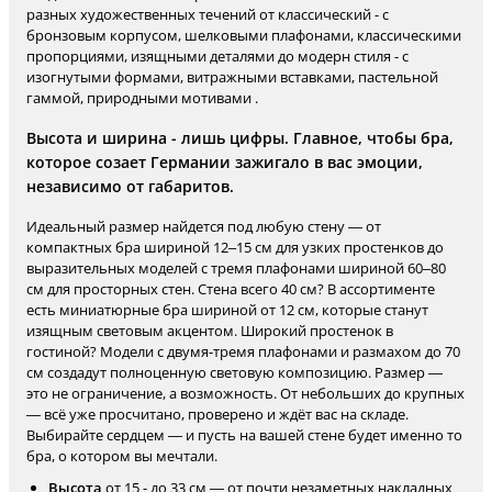
разных художественных течений от классический - с
бронзовым корпусом, шелковыми плафонами, классическими
пропорциями, изящными деталями до модерн стиля - с
изогнутыми формами, витражными вставками, пастельной
гаммой, природными мотивами .
Высота и ширина - лишь цифры. Главное, чтобы бра,
которое созает Германии зажигало в вас эмоции,
независимо от габаритов.
Идеальный размер найдется под любую стену — от
компактных бра шириной 12–15 см для узких простенков до
выразительных моделей с тремя плафонами шириной 60–80
см для просторных стен. Стена всего 40 см? В ассортименте
есть миниатюрные бра шириной от 12 см, которые станут
изящным световым акцентом. Широкий простенок в
гостиной? Модели с двумя-тремя плафонами и размахом до 70
см создадут полноценную световую композицию. Размер —
это не ограничение, а возможность. От небольших до крупных
— всё уже просчитано, проверено и ждёт вас на складе.
Выбирайте сердцем — и пусть на вашей стене будет именно то
бра, о котором вы мечтали.
Высота
от 15 - до 33 см — от почти незаметных накладных