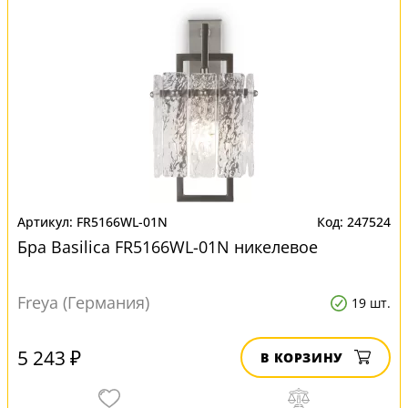
FR5166WL-01N
247524
Бра Basilica FR5166WL-01N никелевое
Freya (Германия)
19 шт.
5 243 ₽
В КОРЗИНУ