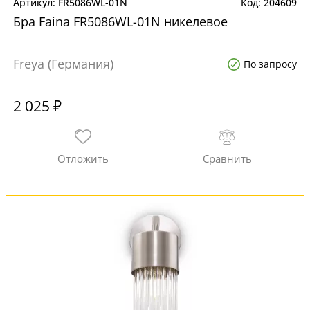
FR5086WL-01N
204609
Бра Faina FR5086WL-01N никелевое
Freya (Германия)
По запросу
2 025 ₽