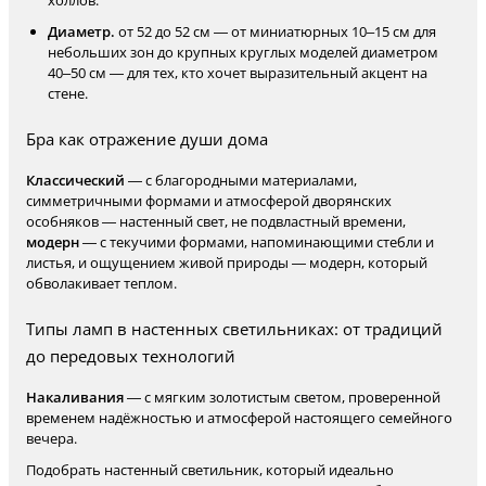
холлов.
Диаметр.
от 52 до 52 см — от миниатюрных 10–15 см для
небольших зон до крупных круглых моделей диаметром
40–50 см — для тех, кто хочет выразительный акцент на
стене.
Бра как отражение души дома
Классический
— с благородными материалами,
симметричными формами и атмосферой дворянских
особняков — настенный свет, не подвластный времени,
модерн
— с текучими формами, напоминающими стебли и
листья, и ощущением живой природы — модерн, который
обволакивает теплом.
Типы ламп в настенных светильниках: от традиций
до передовых технологий
Накаливания
— с мягким золотистым светом, проверенной
временем надёжностью и атмосферой настоящего семейного
вечера.
Подобрать настенный светильник, который идеально