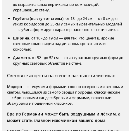
до выразительных вертикальных композиций,
украшающих стену.
Глубина (выступ от стены).
от 13 - до 24 см — от 8 см для
узких коридоров до 35 см у самых выразительных моделей
— глубина формирует характер настенного светильника.
Ширина.
от 10 - до 19 см — для тех, кто ценит широкие
световые композиции над диваном, кроватью или
консолью.
Диаметр.
от 52 - до 52 см — от аккуратных круглых форм до
крупных световых объектов на стене.
Световые акценты на стене в разных стилистиках
Модерн
— с текучими формами, словно созданными ветром, и
светом, льющимся из самого сердца природы,
классический
— с бронзовыми канделябровыми формами, тканевыми
абажурами и подлинной классикой.
Бра из Германии может быть воздушным и лёгким, а
может стать главной изюминкой вашего дома