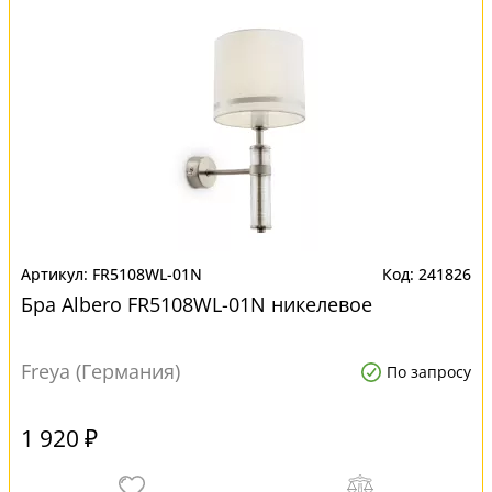
FR5108WL-01N
241826
Бра Albero FR5108WL-01N никелевое
Freya (Германия)
По запросу
1 920 ₽