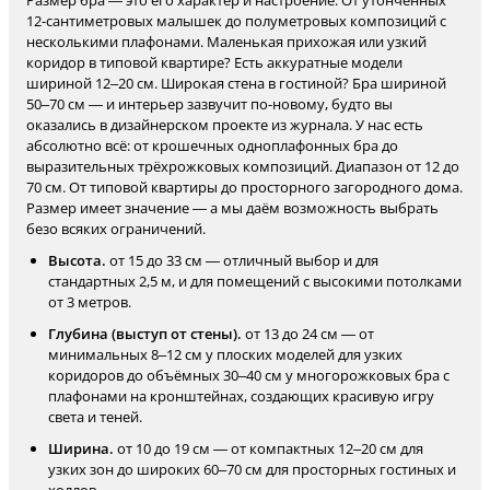
Размер бра — это его характер и настроение. От утончённых
12-сантиметровых малышек до полуметровых композиций с
несколькими плафонами. Маленькая прихожая или узкий
коридор в типовой квартире? Есть аккуратные модели
шириной 12–20 см. Широкая стена в гостиной? Бра шириной
50–70 см — и интерьер зазвучит по-новому, будто вы
оказались в дизайнерском проекте из журнала. У нас есть
абсолютно всё: от крошечных одноплафонных бра до
выразительных трёхрожковых композиций. Диапазон от 12 до
70 см. От типовой квартиры до просторного загородного дома.
Размер имеет значение — а мы даём возможность выбрать
безо всяких ограничений.
Высота.
от 15 до 33 см — отличный выбор и для
стандартных 2,5 м, и для помещений с высокими потолками
от 3 метров.
Глубина (выступ от стены).
от 13 до 24 см — от
минимальных 8–12 см у плоских моделей для узких
коридоров до объёмных 30–40 см у многорожковых бра с
плафонами на кронштейнах, создающих красивую игру
света и теней.
Ширина.
от 10 до 19 см — от компактных 12–20 см для
узких зон до широких 60–70 см для просторных гостиных и