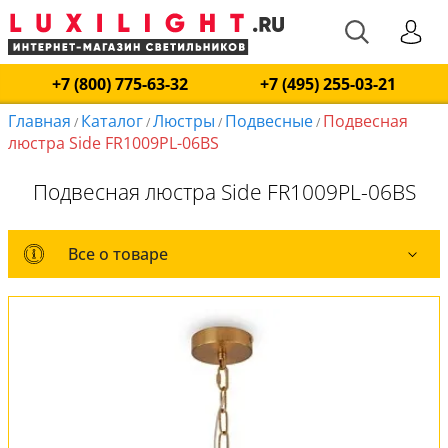
+7 (800) 775-63-32
+7 (495) 255-03-21
Главная
Каталог
Люстры
Подвесные
Подвесная
/
/
/
/
люстра Side FR1009PL-06BS
Подвесная люстра Side FR1009PL-06BS
Все о товаре
Все о товаре
Комплект лампочек
Вся коллекция
Оплата и доставка