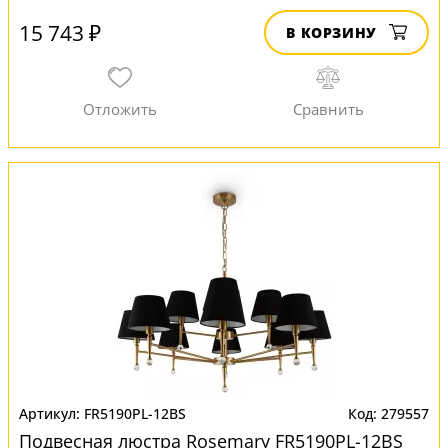
15 743 ₽
В КОРЗИНУ
FR5190PL-12BS
279557
Подвесная люстра Rosemary FR5190PL-12BS