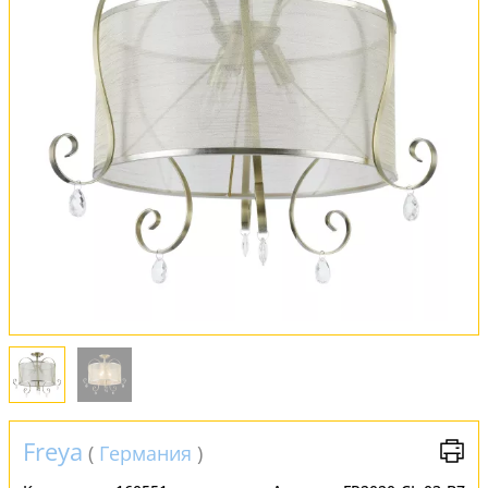
Оплата и доставка
Обмен и возврат
Установка
FAQ
Отзывы
Freya
(
Германия
)