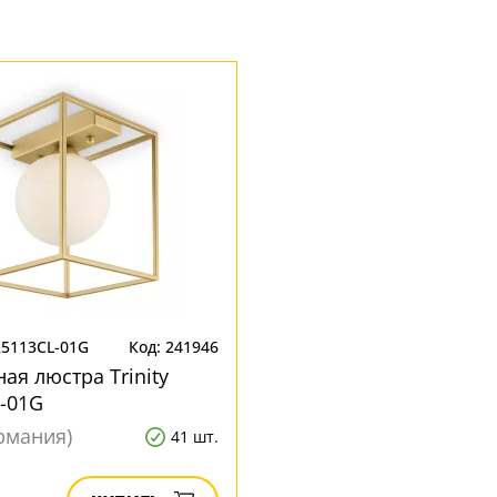
R5113CL-01G
Код: 241946
ая люстра Trinity
-01G
ермания)
41 шт.