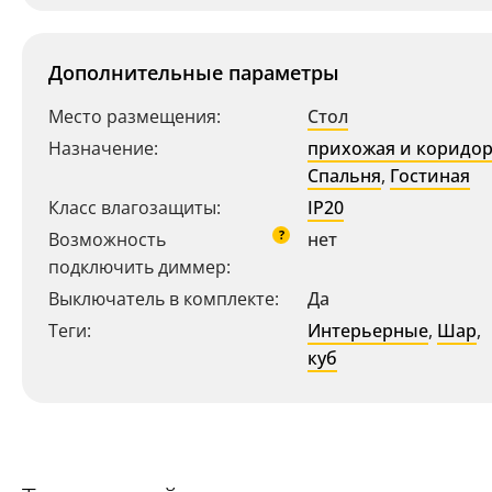
Дополнительные параметры
Место размещения:
Стол
Назначение:
прихожая и коридо
Спальня
,
Гостиная
Класс влагозащиты:
IP20
Ваш регион:
Москва
?
Возможность
нет
+7 (800) 775-63-32
- бесплатно по России
подключить диммер:
+7 (495) 255-03-21
Выключатель в комплекте:
- бесплатная доставка
Да
Теги:
Интерьерные
,
Шар
,
куб