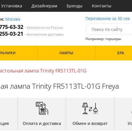
Установка
Дизайнерам
Бренды
Контакты
ы
Перезвоним за 30 сек
он:
Москва
 775-63-32
- бесплатно по России
атегории
 255-03-21
- бесплатная доставка
Например: торшеры
Стиль
Назначение
Дизайн/Форма
ИЛЬНИКИ
ЛАМПЫ
БРА
деко
Гостиная
Шары
ковый
Кабинет
три
Кафе
стольная лампа Trinity FR5113TL-01G
Особенности
ссический
Коридор и прихожая
т
Кухня
я лампа Trinity FR5113TL-01G Freya
имализм
Офис
ерн
Прихожая
Бренд
ванс
Спальня
ндинавский
ременный
Цвет
но
ристика
Белые
тек
кция
Оплата и доставка
Обмен и возврат
У
Бронза
Золото