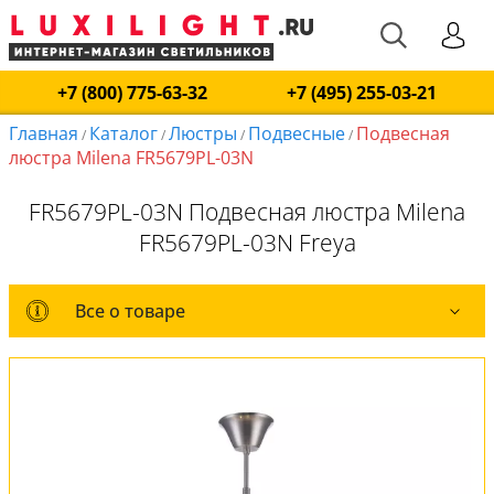
+7 (800) 775-63-32
+7 (495) 255-03-21
Главная
Каталог
Люстры
Подвесные
Подвесная
/
/
/
/
люстра Milena FR5679PL-03N
FR5679PL-03N Подвесная люстра Milena
FR5679PL-03N Freya
Все о товаре
Все о товаре
Комплект лампочек
Вся коллекция