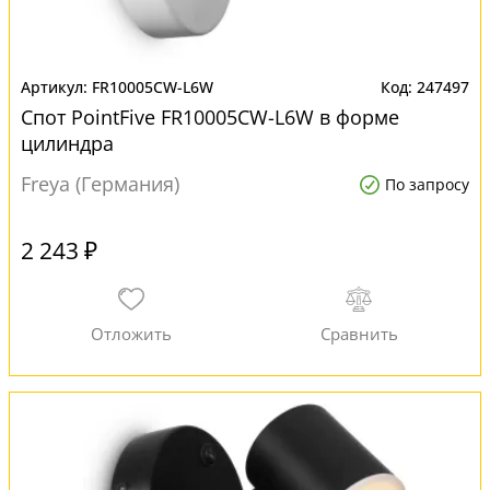
FR10005CW-L6W
247497
Спот PointFive FR10005CW-L6W в форме
цилиндра
Freya (Германия)
По запросу
2 243 ₽