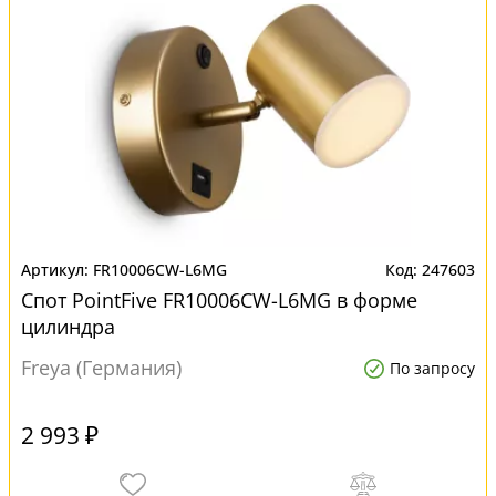
FR10006CW-L6MG
247603
Спот PointFive FR10006CW-L6MG в форме
цилиндра
Freya (Германия)
По запросу
2 993 ₽