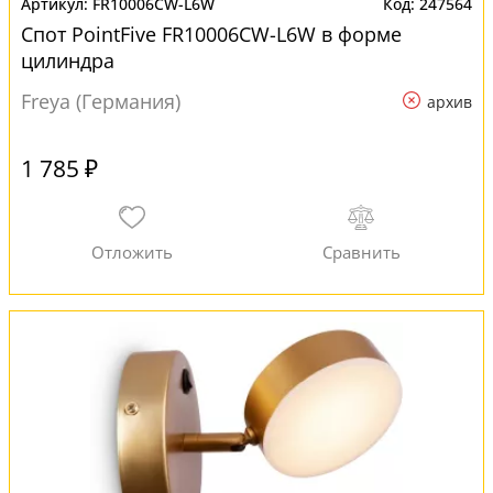
FR10006CW-L6W
247564
Спот PointFive FR10006CW-L6W в форме
цилиндра
Freya (Германия)
архив
1 785 ₽