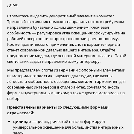
доме
Стремитесь выделить декоративный элемент в комнате?
Трековый светильник поможет направить поток в требуемом
направлении буквально одним движением. Ключевая
особенность — регулировка угла освещения: сфокусируйте на
рабочей поверхности, и пространство заиграет по-новому.
Кроме практического применения, спот в варианте черный
станет современной деталью вашего интерьера. Отдайте
предпочтение модели, где основной материал - пластик . Такой
светильник задаст направление всему интерьеру.
Мы представляем споты из Германии с опорными элементами
из материалов:
пластик
- идеален для студии, где важны
лёгкость и мобильность освещения;,
металл
- гармоничен для
современных интерьеров в стиле хай-тек, сочетая точность
форм с индустриальным шиком; а также другие материалы на
выбор.
Представлены варианты со следующими формами
отражателей:
цилиндр
— цилиндрический плафон формирует
универсальное освещение для большинства интерьерных
задач