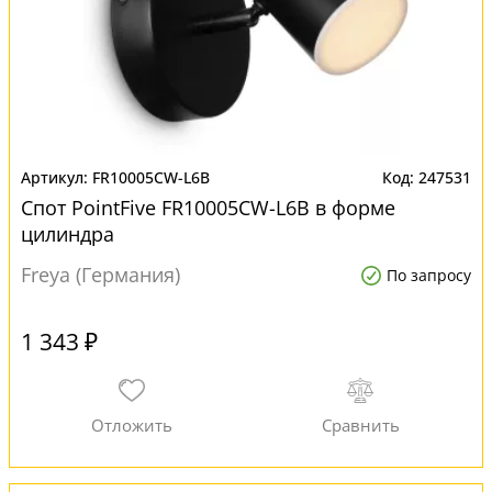
FR10005CW-L6B
247531
Спот PointFive FR10005CW-L6B в форме
цилиндра
Freya (Германия)
По запросу
1 343 ₽