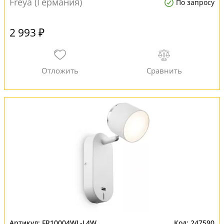
Freya (Германия)
По запросу
2 993 ₽
FR10004WL-L4W
247590