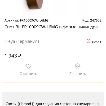
FR10009CW-L6MG
247532
Спот Bit FR10009CW-L6MG в форме цилиндра
Freya (Германия)
архив
1 943 ₽
Споты {{ brand }} для создания световых сценариев в