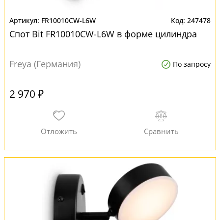
FR10010CW-L6W
247478
Спот Bit FR10010CW-L6W в форме цилиндра
Freya (Германия)
По запросу
2 970 ₽