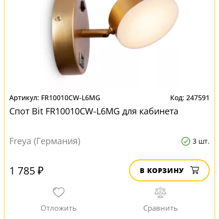
FR10010CW-L6MG
247591
Спот Bit FR10010CW-L6MG для кабинета
Freya (Германия)
3 шт.
1 785 ₽
В КОРЗИНУ