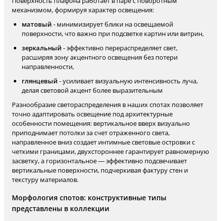
Поверхность плафона работает в паре с поворотным
механизмом, формируя характер освещения:
матовый
- минимизирует блики на освещаемой
поверхности, что важно при подсветке картин или витрин,
зеркальный
- эффективно перераспределяет свет,
расширяя зону акцентного освещения без потери
направленности,
глянцевый
- усиливает визуальную интенсивность луча,
делая световой акцент более выразительным
Разнообразие светораспределения в наших спотах позволяет
точно адаптировать освещение под архитектурные
особенности помещения: вертикальное вверх визуально
приподнимает потолки за счет отраженного света,
направленное вниз создает интимные световые островки с
четкими границами, двухстороннее гарантирует равномерную
засветку, а горизонтальное — эффективно подсвечивает
вертикальные поверхности, подчеркивая фактуру стен и
текстуру материалов.
Морфология спотов: конструктивные типы
представлены в коллекции