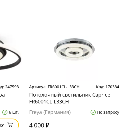
247593
FR6001CL-L33CH
170384
oa
Потолочный светильник Сaprice
FR6001CL-L33CH
Freya (Германия)
6 шт.
По запросу
4 000 ₽
НУ