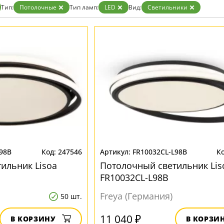
Прозрачные
Тип:
Потолочные
Тип ламп:
LED
Вид:
Светильники
Хром
Черные
98B
247546
FR10032CL-L98B
ильник Lisoa
Потолочный светильник Lis
FR10032CL-L98B
Freya (Германия)
50 шт.
11 040 ₽
В КОРЗИНУ
В КОРЗИ