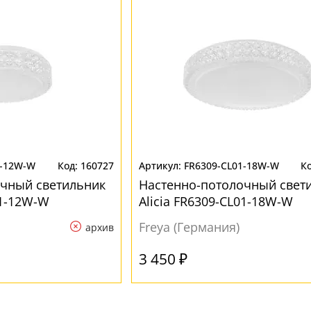
1-12W-W
160727
FR6309-CL01-18W-W
очный светильник
Настенно-потолочный свет
01-12W-W
Alicia FR6309-CL01-18W-W
Freya (Германия)
архив
3 450 ₽