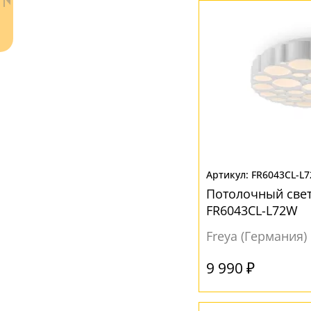
Ваш регион:
Москва
+7 (800) 775-63-32
- бесплатно по России
FR6043CL-L
+7 (495) 255-03-21
- бесплатная доставка
Потолочный свет
FR6043CL-L72W
Freya (Германия)
9 990 ₽