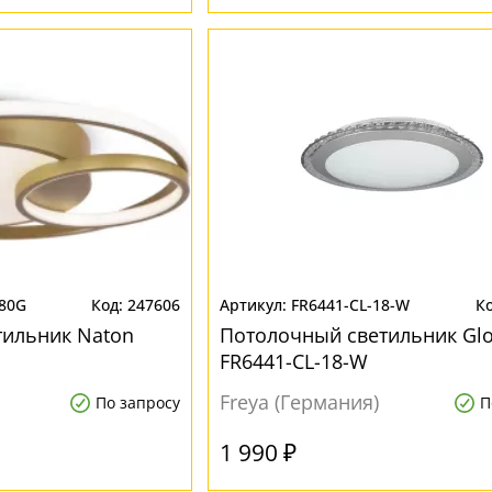
L80G
247606
FR6441-CL-18-W
тильник Naton
Потолочный светильник Glo
FR6441-CL-18-W
Freya (Германия)
По запросу
П
1 990 ₽