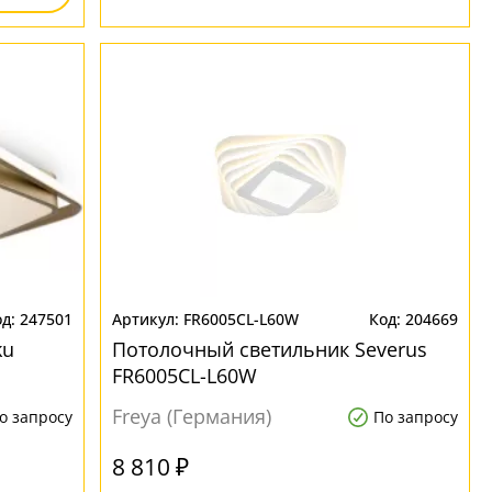
247501
FR6005CL-L60W
204669
ku
Потолочный светильник Severus
FR6005CL-L60W
Freya (Германия)
о запросу
По запросу
8 810 ₽