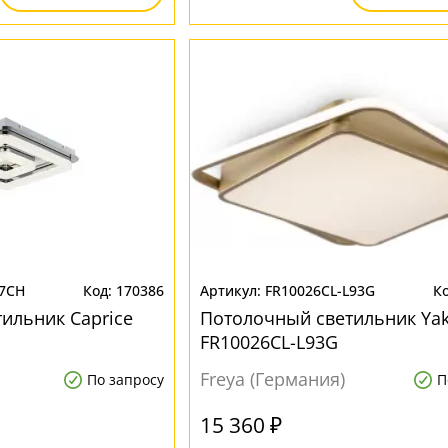
37CH
170386
FR10026CL-L93G
ильник Сaprice
Потолочный светильник Ya
FR10026CL-L93G
Freya (Германия)
По запросу
П
15 360 ₽