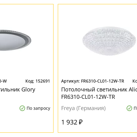
0-W
152691
FR6310-CL01-12W-TR
ильник Glory
Потолочный светильник Alic
FR6310-CL01-12W-TR
Freya (Германия)
По запросу
П
1 932 ₽