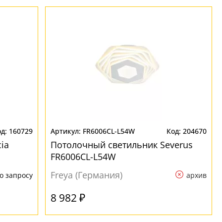
160729
FR6006CL-L54W
204670
ia
Потолочный светильник Severus
FR6006CL-L54W
Freya (Германия)
о запросу
архив
8 982 ₽