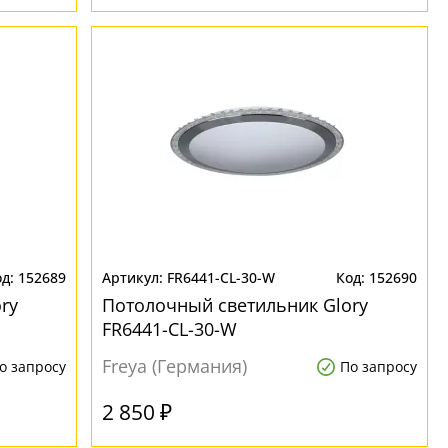
152689
FR6441-CL-30-W
152690
ry
Потолочный светильник Glory
FR6441-CL-30-W
Freya (Германия)
о запросу
По запросу
2 850 ₽