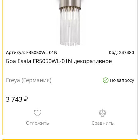
FR5050WL-01N
247480
Бра Esala FR5050WL-01N декоративное
Freya (Германия)
По запросу
3 743 ₽