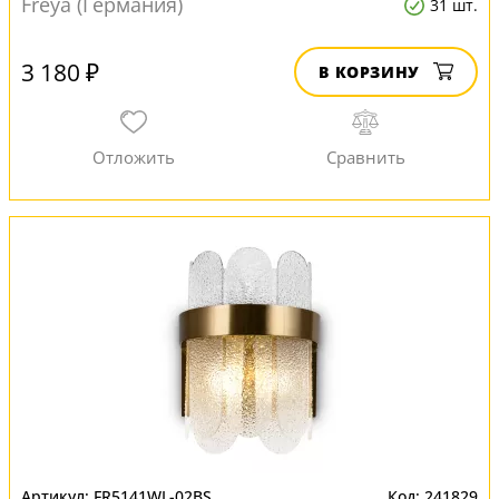
Freya (Германия)
31 шт.
3 180 ₽
В КОРЗИНУ
FR5141WL-02BS
241829