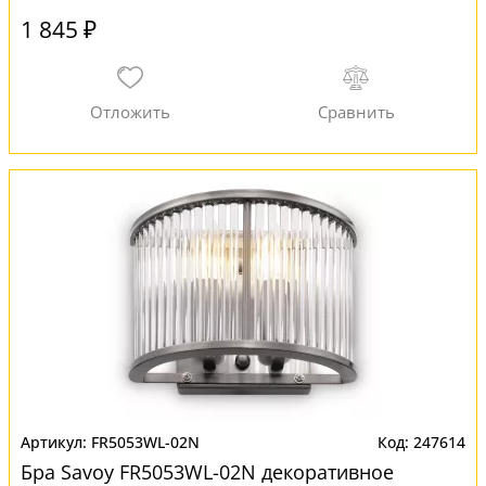
1 845 ₽
FR5053WL-02N
247614
Бра Savoy FR5053WL-02N декоративное