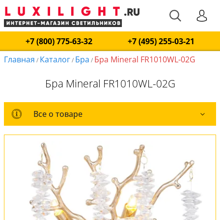
+7 (800) 775-63-32
+7 (495) 255-03-21
Главная
Каталог
Бра
Бра Mineral FR1010WL-02G
/
/
/
Бра Mineral FR1010WL-02G
Все о товаре
Все о товаре
Комплект лампочек
Оплата и доставка
Обмен и возврат