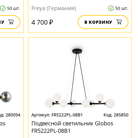
Freya (Германия)
50 шт.
50 шт.
4 700 ₽
НУ
В КОРЗИНУ
280094
FR5222PL-08B1
285850
os
Подвесной светильник Globos
FR5222PL-08B1