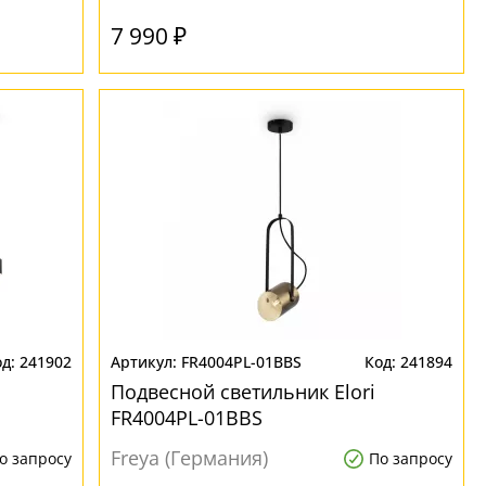
7 990 ₽
241902
FR4004PL-01BBS
241894
Подвесной светильник Elori
FR4004PL-01BBS
Freya (Германия)
о запросу
По запросу