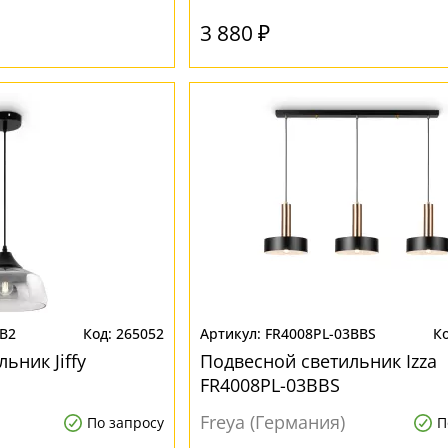
3 880 ₽
1B2
265052
FR4008PL-03BBS
ьник Jiffy
Подвесной светильник Izza
FR4008PL-03BBS
Freya (Германия)
По запросу
П