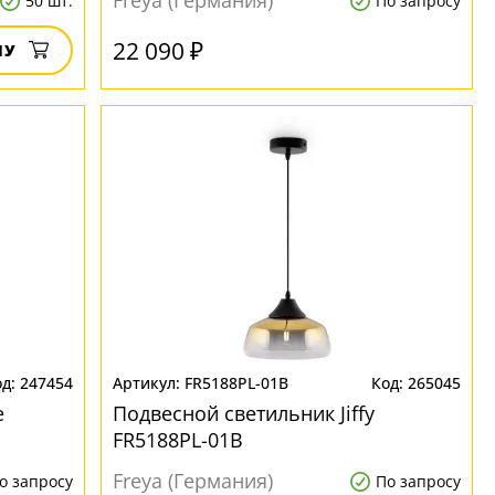
Freya (Германия)
50 шт.
По запросу
22 090 ₽
НУ
247454
FR5188PL-01B
265045
e
Подвесной светильник Jiffy
FR5188PL-01B
Freya (Германия)
о запросу
По запросу