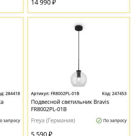
14 990 ₽
284418
FR8002PL-01B
247453
ta
Подвесной светильник Bravis
FR8002PL-01B
Freya (Германия)
о запросу
По запросу
5 590 ₽