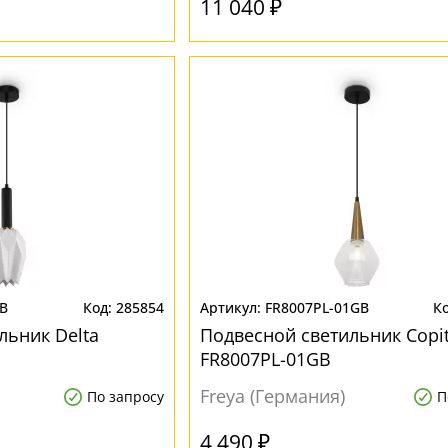
11 040 ₽
1B
285854
FR8007PL-01GB
льник Delta
Подвесной светильник Copi
FR8007PL-01GB
Freya (Германия)
По запросу
П
4 490 ₽