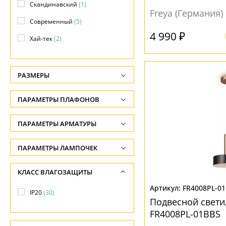
Скандинавский
(1)
Freya (Германия)
Современный
(5)
4 990 ₽
Хай-тек
(2)
РАЗМЕРЫ
Высота, см
ПАРАМЕТРЫ ПЛАФОНОВ
-
ФОРМА ПЛАФОНА
ПАРАМЕТРЫ АРМАТУРЫ
Длина подвеса, см
-
Декоративный
(6)
ЦВЕТ АРМАТУРЫ
ПАРАМЕТРЫ ЛАМПОЧЕК
Ширина, см
Конус
(3)
Количество ламп
Золото
(3)
КЛАСС ВЛАГОЗАЩИТЫ
-
Цилиндр
(9)
-
Латунь
(4)
FR4008PL-0
Диаметр, см
IP20
(30)
Шар
(7)
Общая мощность ламп
Хром
(1)
Подвесной свети
-
-
FR4008PL-01BBS
Черный
(29)
ПОВЕРХНОСТЬ
Длина, см