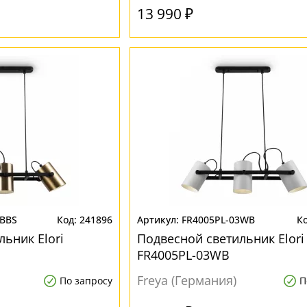
13 990 ₽
3BBS
241896
FR4005PL-03WB
ьник Elori
Подвесной светильник Elori
FR4005PL-03WB
Freya (Германия)
По запросу
П