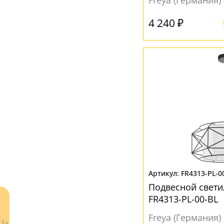
Freya (Германия)
Пластик
(1)
4 240 ₽
Стекло
(13)
Текстиль
(2)
Ткань
(2)
ЦВЕТ ПЛАФОНОВ
Белый
(16)
Дымчатый
(1)
Коричневый
(2)
Прозрачный
(7)
Серый
(5)
FR4313-PL-0
Подвесной свети
Черный
(9)
FR4313-PL-00-BL
Freya (Германия)