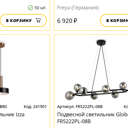
Freya (Германия)
50 шт.
6 920 ₽
В КОРЗИНУ
В КОРЗИ
1BBS
241901
FR5222PL-08B
льник Izza
Подвесной светильник Glob
FR5222PL-08B