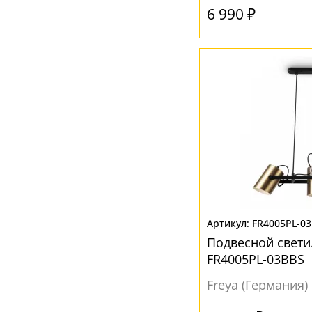
6 990 ₽
FR4005PL-0
Подвесной светил
FR4005PL-03BBS
Freya (Германия)