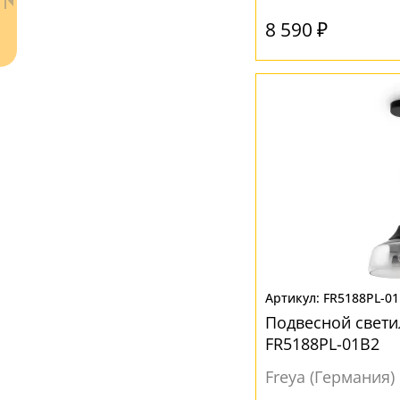
8 590 ₽
Ваш регион:
Москва
+7 (800) 775-63-32
- бесплатно по России
+7 (495) 255-03-21
- бесплатная доставка
FR5188PL-0
Подвесной светил
FR5188PL-01B2
Freya (Германия)