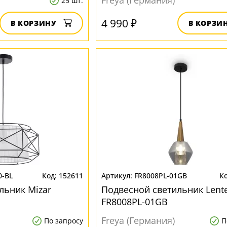
Freya (Германия)
25 шт.
4 990 ₽
В КОРЗИНУ
В КОРЗИ
0-BL
152611
FR8008PL-01GB
льник Mizar
Подвесной светильник Lent
FR8008PL-01GB
Freya (Германия)
По запросу
П