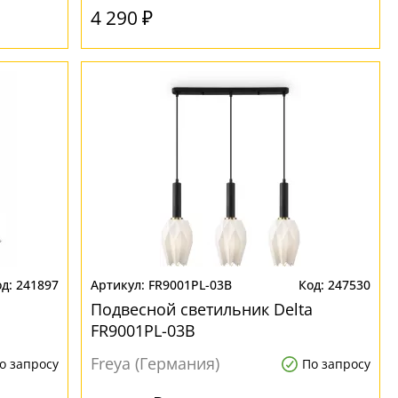
4 290 ₽
241897
FR9001PL-03B
247530
Подвесной светильник Delta
FR9001PL-03B
Freya (Германия)
о запросу
По запросу