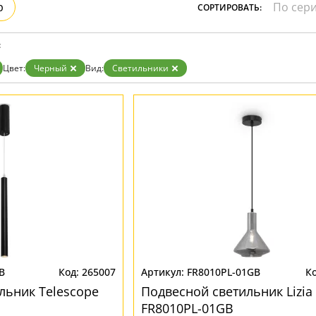
р
СОРТИРОВАТЬ:
Прозрачные
Хром
Черные
:
Цвет:
Черный
Вид:
Светильники
B
265007
FR8010PL-01GB
льник Telescope
Подвесной светильник Lizia
FR8010PL-01GB