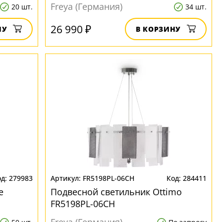
Freya (Германия)
20 шт.
34 шт.
26 990 ₽
НУ
В КОРЗИНУ
279983
FR5198PL-06CH
284411
e
Подвесной светильник Ottimo
FR5198PL-06CH