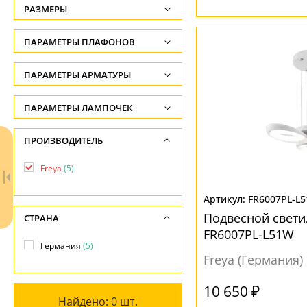
РАЗМЕРЫ
Высота, см
ПАРАМЕТРЫ ПЛАФОНОВ
-
ФОРМА ПЛАФОНА
ПАРАМЕТРЫ АРМАТУРЫ
Глубина, см
-
круглая
(1)
ЦВЕТ АРМАТУРЫ
ПАРАМЕТРЫ ЛАМПОЧЕК
Ширина, см
Количество ламп
Белый
(5)
ПОВЕРХНОСТЬ
ПРОИЗВОДИТЕЛЬ
-
-
Матовый
(5)
Freya
(5)
МАТЕРИАЛ
Общая мощность ламп
-
Металл
(5)
FR6007PL-L
НАПРАВЛЕНИЕ
Подвесной свети
СТРАНА
Напряжение
Вниз
(2)
FR6007PL-L51W
ПОВЕРХНОСТЬ
-
Германия
(5)
Freya (Германия)
Матовый
(5)
МАТЕРИАЛ
10 650 ₽
Акрил
(5)
Найдено:
0
шт.