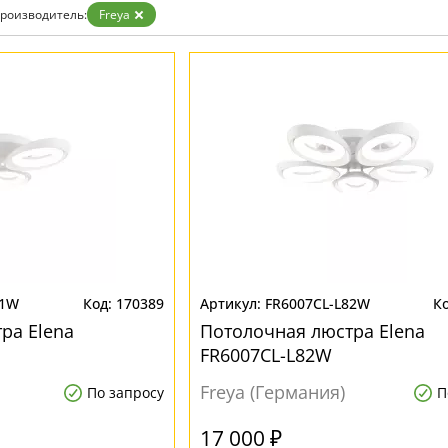
Прозрачные
роизводитель:
Freya
Хром
Черные
51W
170389
FR6007CL-L82W
ра Elena
Потолочная люстра Elena
FR6007CL-L82W
Freya (Германия)
По запросу
П
17 000 ₽