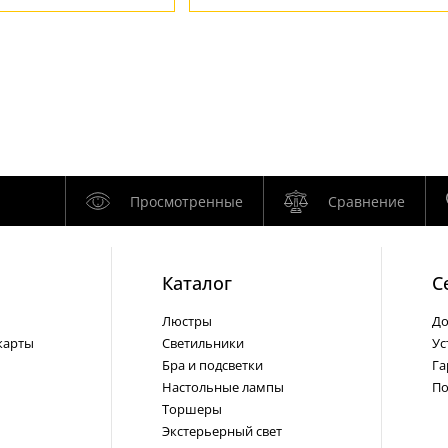
Просмотренные
Сравнение
Каталог
С
Люстры
До
карты
Светильники
Ус
Бра и подсветки
Га
Настольные лампы
По
Торшеры
Экстерьерный свет