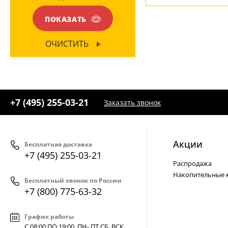
Ваш регион:
Москва
ЦВЕТ ПЛАФОНОВ
ПОКАЗАТЬ
+7 (800) 775-63-32
- бесплатно по России
+7 (495) 255-03-21
Белый
(5)
- бесплатная доставка
ОЧИСТИТЬ
+7 (495) 255-03-21
Заказать звонок
Акции
Бесплатная доставка
+7 (495) 255-03-21
Распродажа
Накопительные 
Бесплатный звонок по России
+7 (800) 775-63-32
График работы
С 08:00 ПО 19:00, ПН- ПТ,
СБ, ВСК
.