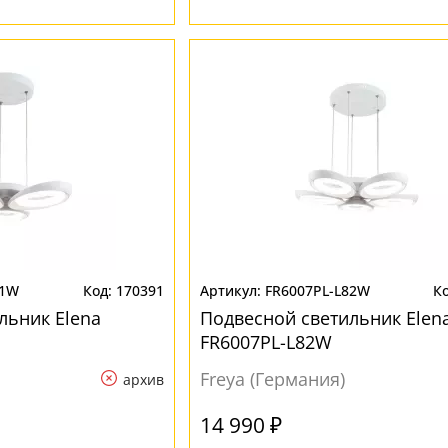
51W
170391
FR6007PL-L82W
льник Elena
Подвесной светильник Elen
FR6007PL-L82W
Freya (Германия)
архив
14 990 ₽