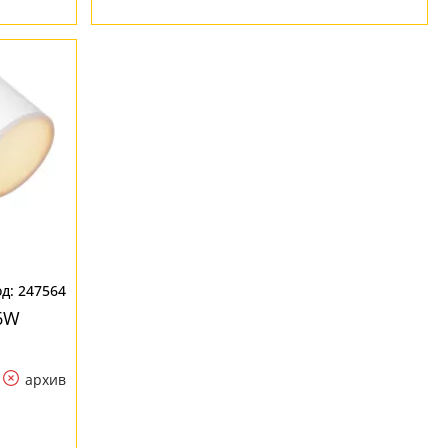
247564
L6W
архив