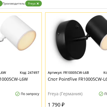
Прозрачные
Производитель:
Freya
Хром
Черные
L6W
247497
FR10005CW-L6B
FR10005CW-L6W
Спот PointFive FR10005CW-L
Freya (Германия)
По запросу
П
1 790 ₽