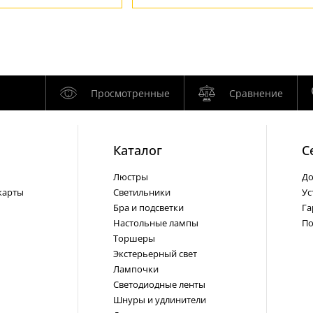
Просмотренные
Сравнение
Каталог
С
Люстры
До
карты
Светильники
Ус
Бра и подсветки
Га
Настольные лампы
По
Торшеры
Экстерьерный свет
Лампочки
Светодиодные ленты
Шнуры и удлинители