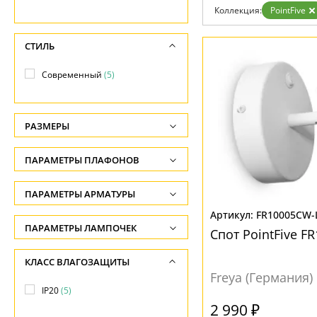
Бренды
Коллекция:
PointFive
Контакты
СТИЛЬ
Современный
(5)
РАЗМЕРЫ
Высота, см
ПАРАМЕТРЫ ПЛАФОНОВ
-
ФОРМА ПЛАФОНА
ПАРАМЕТРЫ АРМАТУРЫ
Ширина, см
-
FR10005CW-
Цилиндр
(5)
ЦВЕТ АРМАТУРЫ
ПАРАМЕТРЫ ЛАМПОЧЕК
Спот PointFive 
Длина, см
Общая мощность ламп
Белый
(2)
ПОВЕРХНОСТЬ
КЛАСС ВЛАГОЗАЩИТЫ
-
-
Freya (Германия)
Золото
(1)
Матовый
(5)
IP20
(5)
Напряжение
Черный
(2)
2 990 ₽