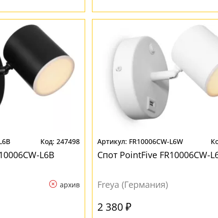
L6B
247498
FR10006CW-L6W
R10006CW-L6B
Спот PointFive FR10006CW-
Freya (Германия)
архив
2 380 ₽