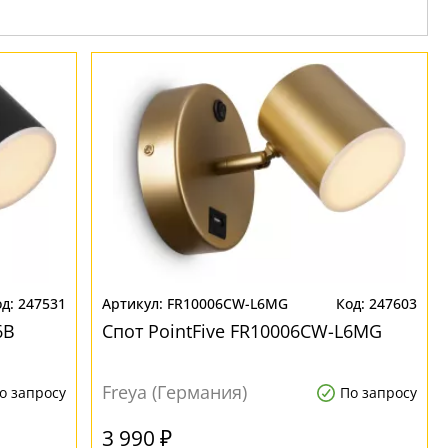
247531
FR10006CW-L6MG
247603
6B
Спот PointFive FR10006CW-L6MG
Freya (Германия)
о запросу
По запросу
3 990 ₽