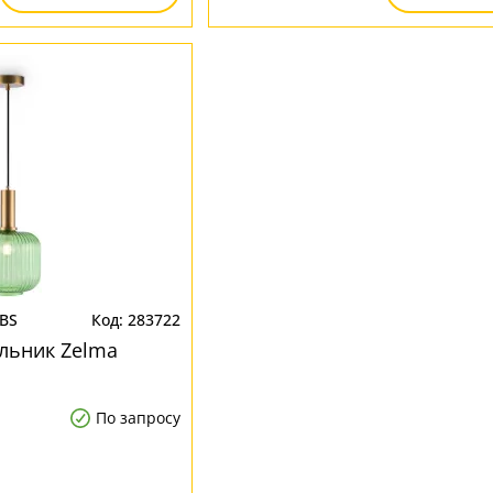
1BS
283722
льник Zelma
По запросу