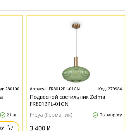
280100
FR8012PL-01GN
279984
a
Подвесной светильник Zelma
FR8012PL-01GN
Freya (Германия)
21 шт.
По запросу
3 400 ₽
НУ