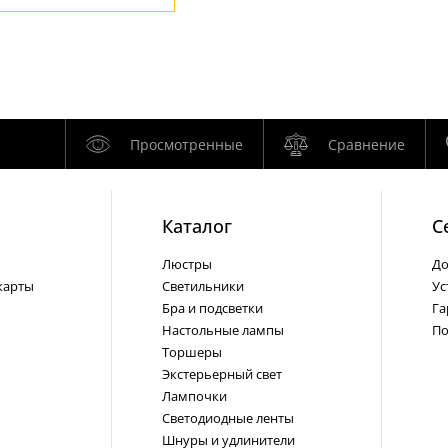
Просмотренные
Сравнение
Каталог
С
Люстры
До
карты
Светильники
Ус
Бра и подсветки
Га
Настольные лампы
По
Торшеры
Экстерьерный свет
Лампочки
Светодиодные ленты
Шнуры и удлинители