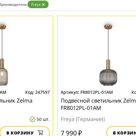
Прозрачные
Производитель:
Freya
Хром
Черные
1AM
247597
FR8012PL-01AM
льник Zelma
Подвесной светильник Zelm
FR8012PL-01AM
Freya (Германия)
50 шт.
7 990 ₽
В КОРЗИНУ
В КОРЗИ