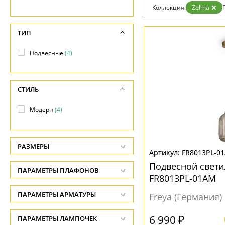
Бренды
Коллекция:
Zelma
Контакты
ТИП
Подвесные
(4)
СТИЛЬ
Модерн
(4)
РАЗМЕРЫ
FR8013PL-0
Высота, см
Подвесной свети
ПАРАМЕТРЫ ПЛАФОНОВ
-
FR8013PL-01AM
ФОРМА ПЛАФОНА
ПАРАМЕТРЫ АРМАТУРЫ
Длина подвеса, см
Freya (Германия)
-
Цилиндр
(3)
ЦВЕТ АРМАТУРЫ
6 990 ₽
ПАРАМЕТРЫ ЛАМПОЧЕК