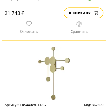
21 743 ₽
В КОРЗИНУ
FR5440WL-L18G
362390