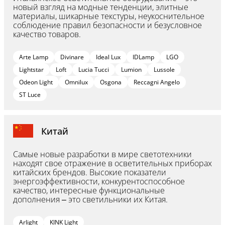
новый взгляд на модные тенденции, элитные
материалы, шикарные текстуры, неукоснительное
соблюдение правил безопасности и безусловное
качество товаров.
Arte Lamp
Divinare
Ideal Lux
IDLamp
LGO
Lightstar
Loft
Lucia Tucci
Lumion
Lussole
Odeon Light
Omnilux
Osgona
Reccagni Angelo
ST Luce
Китай
Самые новые разработки в мире светотехники
находят свое отражение в осветительных приборах
китайских брендов. Высокие показатели
энергоэффективности, конкурентоспособное
качество, интересные функциональные
дополнения – это светильники их Китая.
Arlight
KINK Light