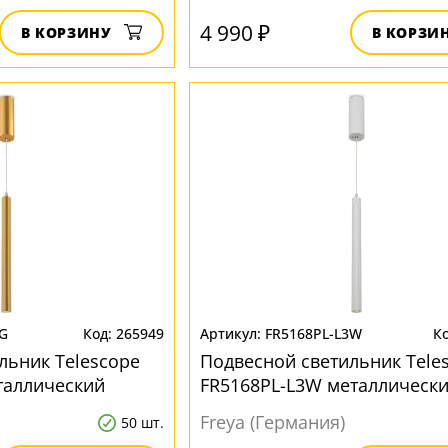
4 990 ₽
В КОРЗИНУ
В КОРЗИ
3G
265949
FR5168PL-L3W
льник Telescope
Подвесной светильник Tele
таллический
FR5168PL-L3W металлическ
Freya (Германия)
50 шт.