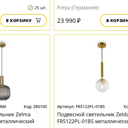
Freya (Германия)
25 шт.
23 990 ₽
В КОРЗИНУ
В КОРЗИ
1AM
280100
FR5122PL-01BS
льник Zelma
Подвесной светильник Zeld
еталлический
FR5122PL-01BS металлическ