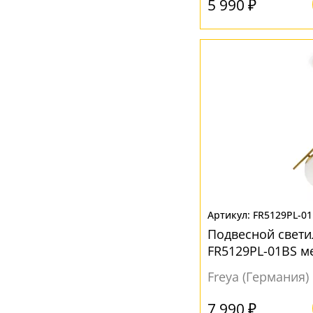
5 990 ₽
FR5129PL-0
Подвесной свети
FR5129PL-01BS м
Freya (Германия)
7 990 ₽