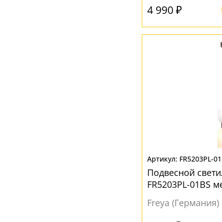
4 990 ₽
Хром
(3)
Черный
(14)
Янтарный
(1)
FR5203PL-0
Подвесной свети
FR5203PL-01BS м
Freya (Германия)