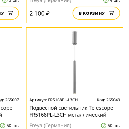
Freya (Германия)
3 шт.
4 шт.
2 100 ₽
НУ
В КОРЗИНУ
265007
FR5168PL-L3CH
265049
scope
Подвесной светильник Telescope
й
FR5168PL-L3CH металлический
Freya (Германия)
50 шт.
50 шт.