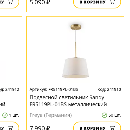
5 090 ₽
НУ
В КОРЗИНУ
241912
FR5119PL-01BS
241910
Подвесной светильник Sandy
ий
FR5119PL-01BS металлический
Freya (Германия)
1 шт.
50 шт.
7 990 ₽
НУ
В КОРЗИНУ