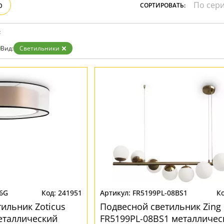
р
СОРТИРОВАТЬ:
Прозрачные
Хром
Черные
:
Вид:
Светильники
36G
241951
FR5199PL-08BS1
ильник Zoticus
Подвесной светильник Zing
еталлический
FR5199PL-08BS1 металличес