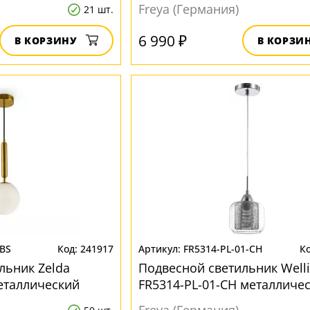
Freya (Германия)
21 шт.
6 990 ₽
В КОРЗИНУ
В КОРЗИ
1BS
241917
FR5314-PL-01-CH
льник Zelda
Подвесной светильник Well
еталлический
FR5314-PL-01-CH металличе