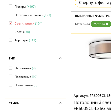
Свернуть фильт
Бренды
Люстры
(+197)
Контакты
Настольные лампы
(+23)
ВЫБРАННЫЕ ФИЛЬТРЫ
Светильники
(104)
Материал:
Металл
Споты
(+6)
Торшеры
(+13)
ТИП
Настенные
(4)
Подвесные
(92)
Потолочные
(8)
FR6005CL-L
Потолочный свет
СТИЛЬ
FR6005CL-L36G м