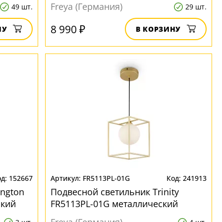
Freya (Германия)
49 шт.
29 шт.
8 990 ₽
НУ
В КОРЗИНУ
152667
FR5113PL-01G
241913
ington
Подвесной светильник Trinity
ский
FR5113PL-01G металлический