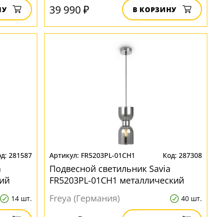
39 990 ₽
НУ
В КОРЗИНУ
281587
FR5203PL-01CH1
287308
a
Подвесной светильник Savia
ий
FR5203PL-01CH1 металлический
Freya (Германия)
14 шт.
40 шт.