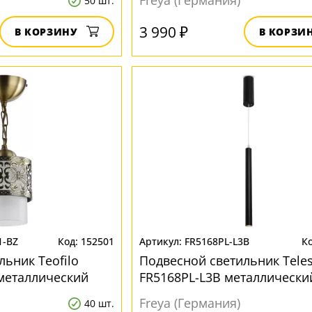
Freya (Германия)
50 шт.
3 990 ₽
В КОРЗИНУ
В КОРЗИ
1-BZ
152501
FR5168PL-L3B
ьник Teofilo
Подвесной светильник Tele
 металлический
FR5168PL-L3B металлически
Freya (Германия)
40 шт.