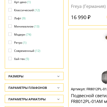
Арт-деко
(1)
Freya (Германия)
Классический
(12)
16 990 ₽
Лофт
(9)
Минимализм
(13)
Модерн
(74)
Ретро
(1)
Современный
(12)
Хай-тек
(5)
РАЗМЕРЫ
Высота, см
ПАРАМЕТРЫ ПЛАФОНОВ
FR8012PL-0
-
Подвесной свети
ФОРМА ПЛАФОНА
ПАРАМЕТРЫ АРМАТУРЫ
Глубина, см
FR8012PL-01AM м
-