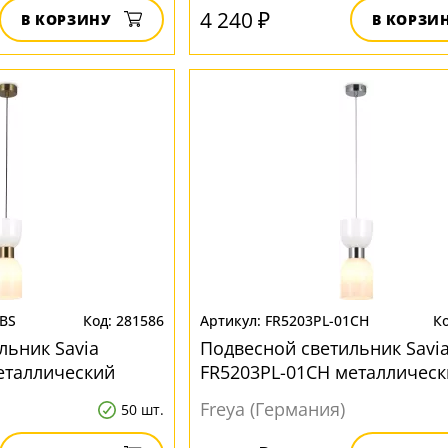
4 240 ₽
В КОРЗИНУ
В КОРЗИ
1BS
281586
FR5203PL-01CH
льник Savia
Подвесной светильник Savi
еталлический
FR5203PL-01CH металлическ
Freya (Германия)
50 шт.