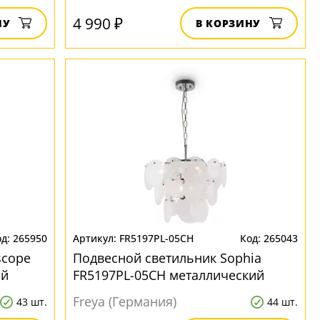
4 990 ₽
НУ
В КОРЗИНУ
265950
FR5197PL-05CH
265043
scope
Подвесной светильник Sophia
ий
FR5197PL-05CH металлический
Freya (Германия)
43 шт.
44 шт.