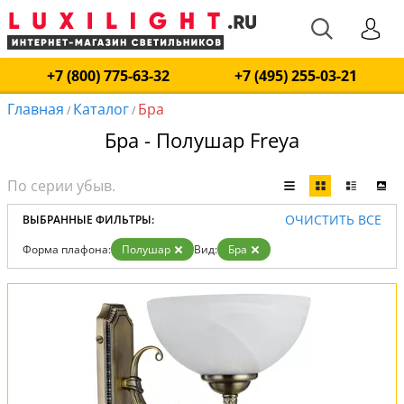
+7 (800) 775-63-32
+7 (495) 255-03-21
Главная
Каталог
Бра
/
/
Бра - Полушар Freya
ОЧИСТИТЬ ВСЕ
ВЫБРАННЫЕ ФИЛЬТРЫ:
Форма плафона:
Полушар
Вид:
Бра