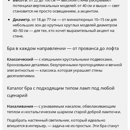
Высота.
от 22 до 100 см — высокие стены раскрывают
потенциал вертикальных моделей: от 40 см и выше — свет
становится не просто освещением, а акцентом.
Диаметр.
от 18 до 77 см — от миниатюрных 10–15 см для
небольших зон до крупных круглых моделей диаметром
40–50 см — для тех, кто хочет выразительный акцент на
стене.
Бра в каждом направлении — от прованса до лофта
Классический
— с изящными хрустальными подвесками,
бронзовыми деталями, безупречными пропорциями и вечной
элегантностью — классика, которая украшает стены
десятилетиями.
Каталог бра с подходящим типом ламп под любой
сценарий
Накаливания
— с узнаваемым накалом, обволакивающим
теплом и ностальгическим шармом старой доброй лампочки.
Подобрать настенный светильник, который идеально
впишется в интерьер, — задача не из простых. Эти бра станут