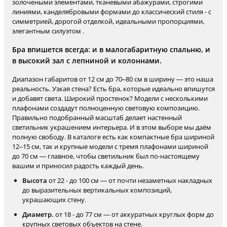
золочеными элементами, тканевыми абажурами, строгими
линиями, канделябровыми формами до классический стиля - с
симметрией, дорогой отделкой, идеальными пропорциями,
элегантным силуэтом .
Бра впишется всегда: и в малогабаритную спальню, и
в высокий зал с лепниной и колоннами.
Диапазон габаритов от 12 см до 70–80 см в ширину — это наша
реальность. Узкая стена? Есть бра, которые идеально впишутся
и добавят света. Широкий простенок? Модели с несколькими
плафонами создадут полноценную световую композицию.
Правильно подобранный масштаб делает настенный
светильник украшением интерьера. И в этом выборе мы даём
полную свободу. В каталоге есть как компактные бра шириной
12–15 см, так и крупные модели с тремя плафонами шириной
до 70 см — главное, чтобы светильник был по-настоящему
вашим и приносил радость каждый день.
Высота
от 22 - до 100 см — от почти незаметных накладных
до выразительных вертикальных композиций,
украшающих стену.
Диаметр.
от 18 - до 77 см — от аккуратных круглых форм до
крупных световых объектов на стене.