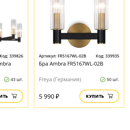
Код: 339826
Артикул: FR5167WL-02B
Код: 339935
mbra
Бра Ambra FR5167WL-02B
Freya (Германия)
43 шт.
50 шт.
5 990 ₽
ИТЬ
КУПИТЬ