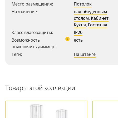
Место размещения:
Потолок
Назначение:
над обеденным
столом
,
Кабинет
,
Кухня
,
Гостиная
Класс влагозащиты:
IP20
?
Возможность
есть
подключить диммер:
Ваш регион:
Москва
Теги:
На штанге
+7 (800) 775-63-32
- бесплатно по России
+7 (495) 255-03-21
- бесплатная доставка
Товары этой коллекции