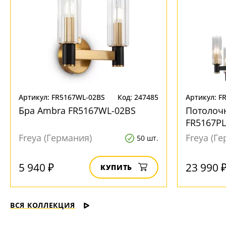
Артикул: FR5167WL-02BS
Код: 247485
Артикул: F
Бра Ambra FR5167WL-02BS
Потолоч
FR5167PL
Freya (Германия)
Freya (Г
50 шт.
5 940 ₽
23 990 
КУПИТЬ
ВСЯ КОЛЛЕКЦИЯ