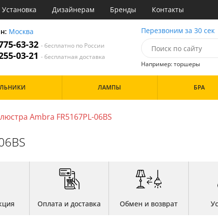
Установка
Дизайнерам
Бренды
Контакты
ы
Перезвоним за 30 сек
он:
Москва
 775-63-32
- бесплатно по России
атегории
 255-03-21
- бесплатная доставка
Например: торшеры
Стиль
Назначение
Дизайн/Форма
ИЛЬНИКИ
ЛАМПЫ
БРА
деко
Гостиная
Шары
ковый
Кабинет
три
Кафе
люстра Ambra FR5167PL-06BS
Особенности
ссический
Коридор и прихожая
т
Кухня
-06BS
имализм
Офис
ерн
Прихожая
Бренд
ванс
Спальня
ндинавский
ременный
Цвет
но
ристика
Белые
тек
кция
Оплата и доставка
Обмен и возврат
У
Бронза
Золото