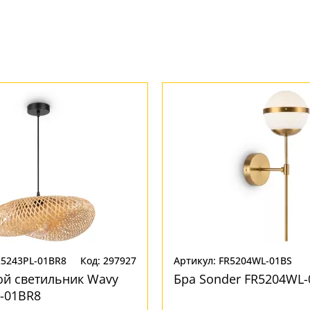
R5243PL-01BR8
Код: 297927
Артикул: FR5204WL-01BS
ой светильник Wavy
Бра Sonder FR5204WL-
-01BR8