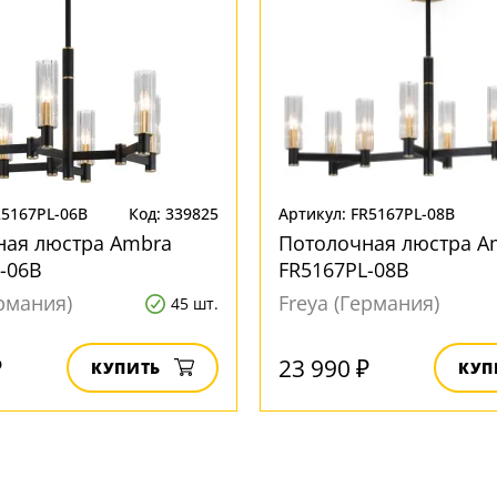
R5167PL-06B
Код: 339825
Артикул: FR5167PL-08B
ная люстра Ambra
Потолочная люстра A
-06B
FR5167PL-08B
ермания)
Freya (Германия)
45 шт.
₽
23 990 ₽
КУПИТЬ
КУП