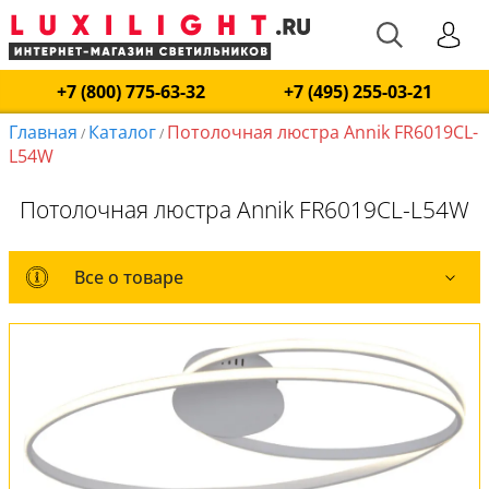
+7 (800) 775-63-32
+7 (495) 255-03-21
Главная
Каталог
Потолочная люстра Annik FR6019CL-
/
/
L54W
Потолочная люстра Annik FR6019CL-L54W
Все о товаре
Все о товаре
Оплата и доставка
Обмен и возврат
Установка