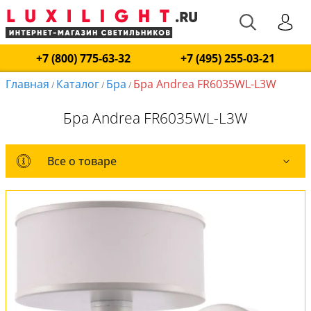
+7 (800) 775-63-32
+7 (495) 255-03-21
Главная
Каталог
Бра
Бра Andrea FR6035WL-L3W
/
/
/
Бра Andrea FR6035WL-L3W
Все о товаре
Все о товаре
Комплект лампочек
Оплата и доставка
Обмен и возврат