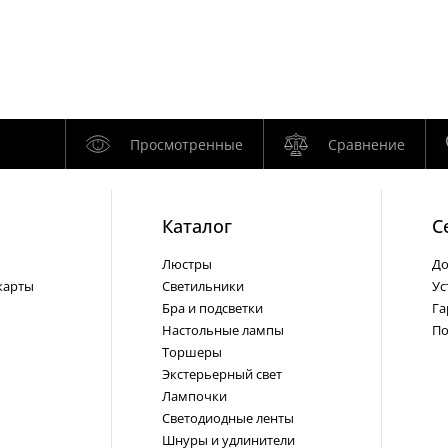
Просмотренные
Сравнение
Каталог
С
Люстры
До
карты
Светильники
Ус
Бра и подсветки
Га
Настольные лампы
По
Торшеры
Экстерьерный свет
Лампочки
Светодиодные ленты
Шнуры и удлинители