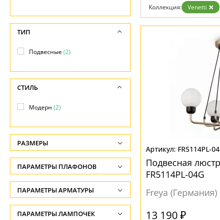
Бренды
Коллекция:
Venetti
Контакты
ТИП
Подвесные
(2)
СТИЛЬ
Модерн
(2)
РАЗМЕРЫ
FR5114PL-0
Высота, см
Подвесная люстра
ПАРАМЕТРЫ ПЛАФОНОВ
-
FR5114PL-04G
ФОРМА ПЛАФОНА
ПАРАМЕТРЫ АРМАТУРЫ
Длина подвеса, см
Freya (Германия)
-
Шар
(2)
ЦВЕТ АРМАТУРЫ
13 190 ₽
ПАРАМЕТРЫ ЛАМПОЧЕК