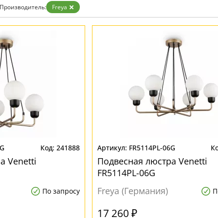
Прозрачные
Производитель:
Freya
Хром
Черные
4G
241888
FR5114PL-06G
 Venetti
Подвесная люстра Venetti
FR5114PL-06G
Freya (Германия)
По запросу
П
17 260 ₽