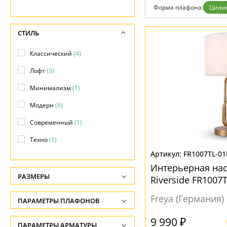
Бренды
Форма плафона:
Цили
Контакты
СТИЛЬ
Классический
(4)
Лофт
(3)
Минимализм
(1)
Модерн
(6)
Современный
(1)
Техно
(1)
FR1007TL-01
Интерьерная нас
РАЗМЕРЫ
Riverside FR1007
цилиндра
Высота, см
Freya (Германия)
ПАРАМЕТРЫ ПЛАФОНОВ
-
9 990 ₽
ПОВЕРХНОСТЬ
ПАРАМЕТРЫ АРМАТУРЫ
Ширина, см