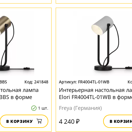
1BBS
241848
FR4004TL-01WB
стольная лампа
Интерьерная настольная л
1BBS в форме
Elori FR4004TL-01WB в форм
цилиндра
Freya (Германия)
1 шт.
4 240 ₽
В КОРЗИНУ
В КОРЗИ