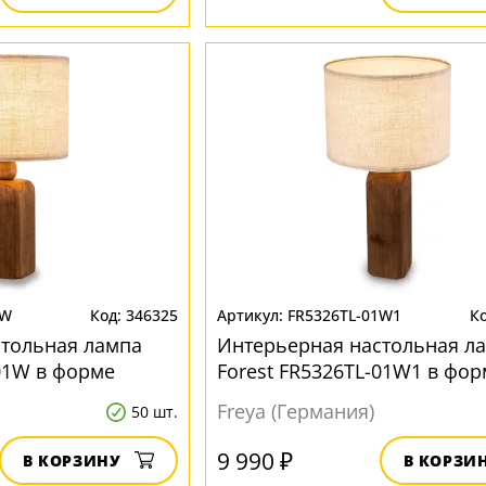
1W
346325
FR5326TL-01W1
стольная лампа
Интерьерная настольная л
-01W в форме
Forest FR5326TL-01W1 в фор
цилиндра
Freya (Германия)
50 шт.
9 990 ₽
В КОРЗИНУ
В КОРЗИ