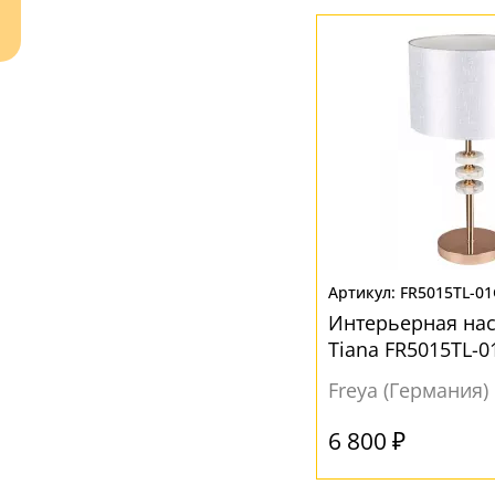
Ваш регион:
Москва
+7 (800) 775-63-32
- бесплатно по России
+7 (495) 255-03-21
- бесплатная доставка
FR5015TL-0
Интерьерная на
Tiana FR5015TL-
цилиндра
Freya (Германия)
6 800 ₽