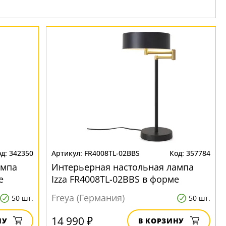
342350
FR4008TL-02BBS
357784
ампа
Интерьерная настольная лампа
е
Izza FR4008TL-02BBS в форме
цилиндра
Freya (Германия)
50 шт.
50 шт.
14 990 ₽
НУ
В КОРЗИНУ