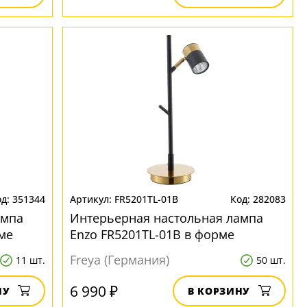
351344
FR5201TL-01B
282083
ампа
Интерьерная настольная лампа
ме
Enzo FR5201TL-01B в форме
цилиндра
Freya (Германия)
11 шт.
50 шт.
6 990 ₽
НУ
В КОРЗИНУ