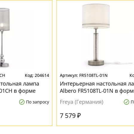
1CH
204614
FR5108TL-01N
стольная лампа
Интерьерная настольная л
-01CH в форме
Albero FR5108TL-01N в форм
цилиндра
Freya (Германия)
По запросу
П
7 579 ₽