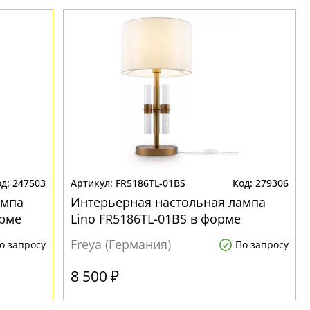
247503
FR5186TL-01BS
279306
ампа
Интерьерная настольная лампа
орме
Lino FR5186TL-01BS в форме
цилиндра
Freya (Германия)
о запросу
По запросу
8 500 ₽