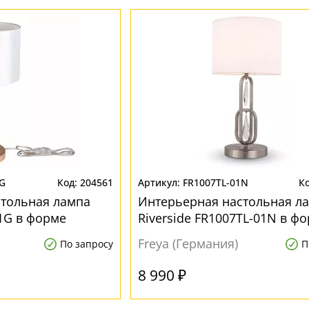
1G
204561
FR1007TL-01N
стольная лампа
Интерьерная настольная л
01G в форме
Riverside FR1007TL-01N в ф
цилиндра
Freya (Германия)
По запросу
П
8 990 ₽