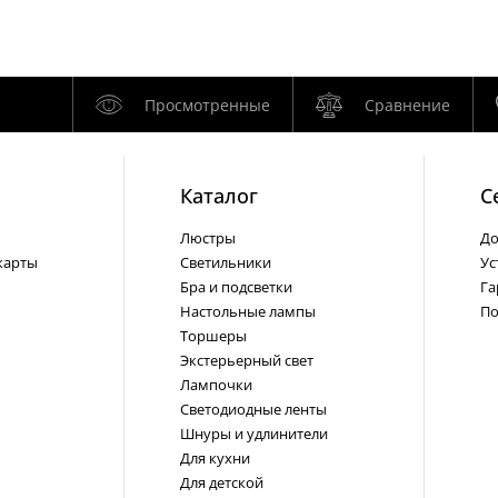
Просмотренные
Сравнение
Каталог
С
Люстры
До
карты
Светильники
Ус
Бра и подсветки
Га
Настольные лампы
По
Торшеры
Экстерьерный свет
Лампочки
Светодиодные ленты
Шнуры и удлинители
Для кухни
Для детской