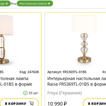
Прозрачные
ндр
Вид:
Настольные лампы
Хром
Черные
BS
247608
FR5369TL-01BS
толная лампа
Интерьерная настольная л
TL-01BS в форме
Raise FR5369TL-01BS в форм
цилиндра
Freya (Германия)
33 шт.
10 990 ₽
В КОРЗИНУ
В КОРЗИ