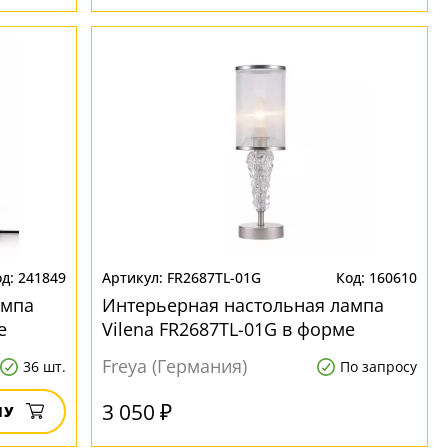
241849
FR2687TL-01G
160610
ампа
Интерьерная настольная лампа
е
Vilena FR2687TL-01G в форме
цилиндра
Freya (Германия)
36 шт.
По запросу
3 050 ₽
НУ