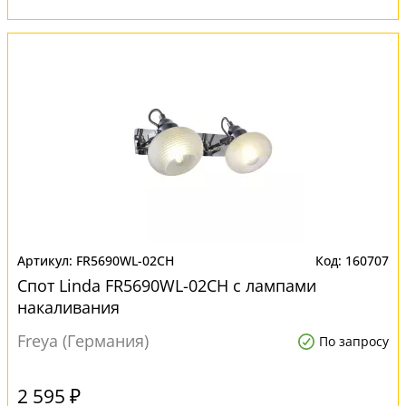
FR5690WL-02CH
160707
Спот Linda FR5690WL-02CH с лампами
накаливания
Freya (Германия)
По запросу
2 595 ₽