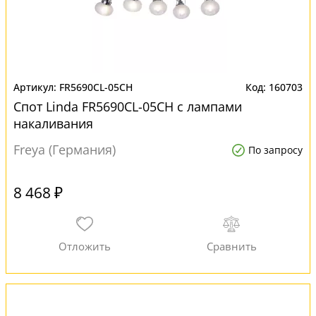
FR5690CL-05CH
160703
Спот Linda FR5690CL-05CH с лампами
накаливания
Freya (Германия)
По запросу
8 468 ₽