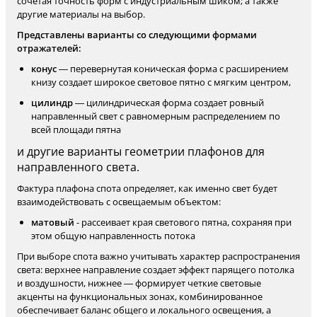
сочетая точность форм с индустриальным шиком; а также
другие материалы на выбор.
Представлены варианты со следующими формами
отражателей:
конус
— перевернутая коническая форма с расширением
книзу создает широкое световое пятно с мягким центром,
цилиндр
— цилиндрическая форма создает ровный
направленный свет с равномерным распределением по
всей площади пятна
и другие варианты геометрии плафонов для
направленного света.
Фактура плафона спота определяет, как именно свет будет
взаимодействовать с освещаемым объектом:
матовый
- рассеивает края светового пятна, сохраняя при
этом общую направленность потока
При выборе спота важно учитывать характер распространения
света: верхнее направление создает эффект парящего потолка
и воздушности, нижнее — формирует четкие световые
акценты на функциональных зонах, комбинированное
обеспечивает баланс общего и локального освещения, а