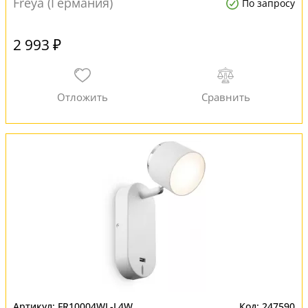
Freya (Германия)
По запросу
2 993 ₽
FR10004WL-L4W
247590