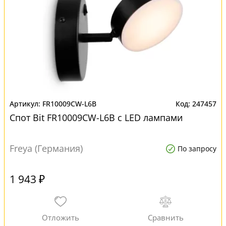
FR10009CW-L6B
247457
Спот Bit FR10009CW-L6B с LED лампами
Freya (Германия)
По запросу
1 943 ₽