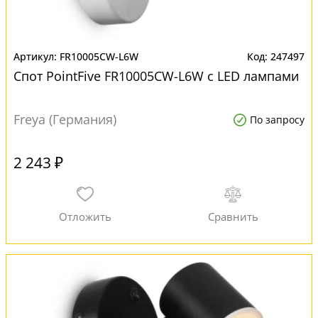
FR10005CW-L6W
247497
Спот PointFive FR10005CW-L6W с LED лампами
Freya (Германия)
По запросу
2 243 ₽