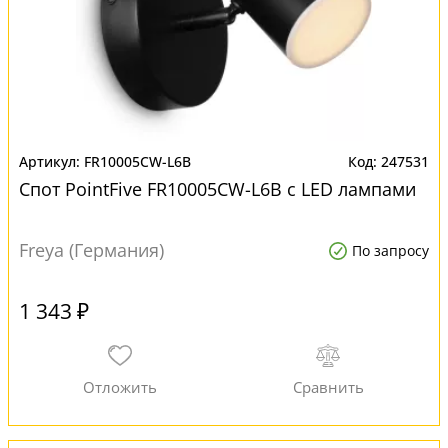
FR10005CW-L6B
247531
Спот PointFive FR10005CW-L6B с LED лампами
Freya (Германия)
По запросу
1 343 ₽