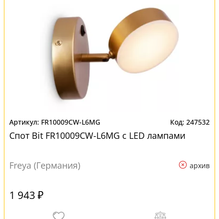
FR10009CW-L6MG
247532
Спот Bit FR10009CW-L6MG с LED лампами
Freya (Германия)
архив
1 943 ₽