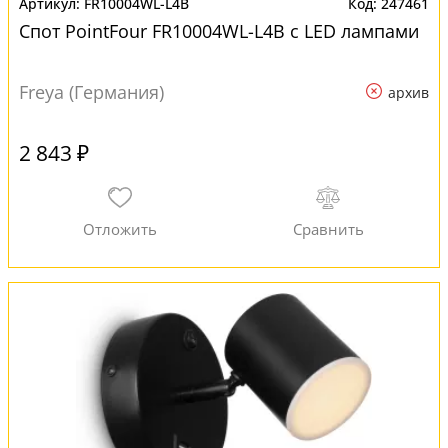
FR10004WL-L4B
247461
Спот PointFour FR10004WL-L4B с LED лампами
Freya (Германия)
архив
2 843 ₽