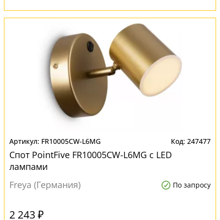
FR10005CW-L6MG
247477
Спот PointFive FR10005CW-L6MG с LED
лампами
Freya (Германия)
По запросу
2 243 ₽