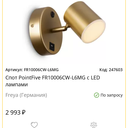
FR10006CW-L6MG
247603
Спот PointFive FR10006CW-L6MG с LED
лампами
Freya (Германия)
По запросу
2 993 ₽