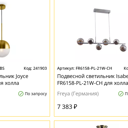
1BS
241903
FR6158-PL-21W-CH
льник Joyce
Подвесной светильник Isabe
ля холла
FR6158-PL-21W-CH для холл
Freya (Германия)
По запросу
П
7 383 ₽