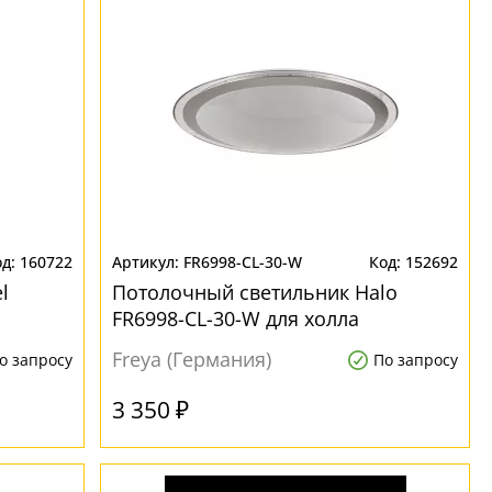
160722
FR6998-CL-30-W
152692
l
Потолочный светильник Halo
а
FR6998-CL-30-W для холла
Freya (Германия)
о запросу
По запросу
3 350 ₽