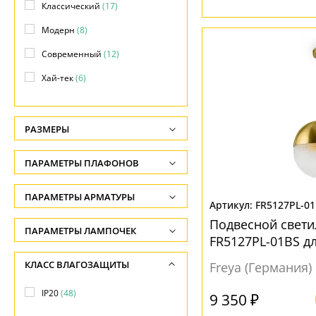
Классический
(17)
Модерн
(8)
Современный
(12)
Хай-тек
(6)
РАЗМЕРЫ
Высота, см
ПАРАМЕТРЫ ПЛАФОНОВ
-
ФОРМА ПЛАФОНА
ПАРАМЕТРЫ АРМАТУРЫ
Глубина, см
FR5127PL-0
-
Декоративный
(3)
Подвесной свети
ЦВЕТ АРМАТУРЫ
ПАРАМЕТРЫ ЛАМПОЧЕК
FR5127PL-01BS д
Длина подвеса, см
Конус
(3)
Количество ламп
Бежевый
(2)
КЛАСС ВЛАГОЗАЩИТЫ
-
Freya (Германия)
Круг
(5)
-
Белый
(13)
Ширина, см
IP20
(48)
Круглый
(7)
9 350 ₽
Общая мощность ламп
Бронза
(9)
-