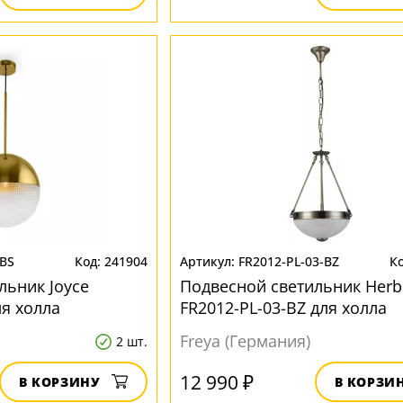
1BS
241904
FR2012-PL-03-BZ
льник Joyce
Подвесной светильник Herb
ля холла
FR2012-PL-03-BZ для холла
Freya (Германия)
2 шт.
12 990 ₽
В КОРЗИНУ
В КОРЗИ