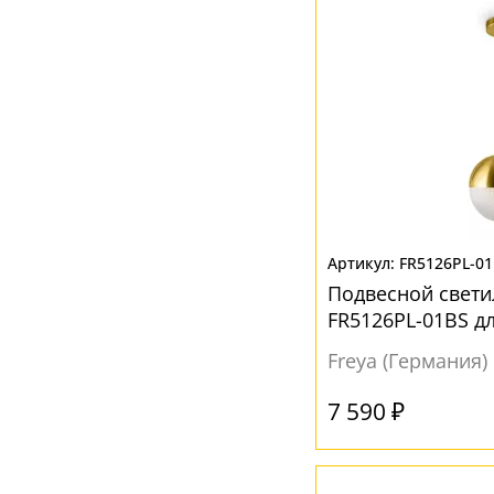
FR5126PL-0
Подвесной свети
FR5126PL-01BS д
Freya (Германия)
7 590 ₽