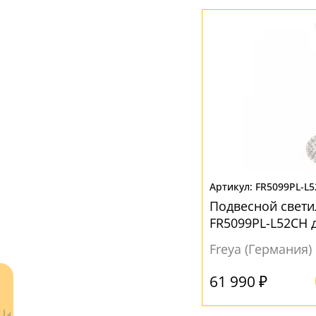
Полированный
(10)
Вниз
(38)
МАТЕРИАЛ
Акрил
(5)
Металл
(14)
Пластик
(4)
Стекло
(31)
Текстиль
(2)
FR5099PL-L
Подвесной свет
Ткань
(5)
FR5099PL-L52CH 
ЦВЕТ ПЛАФОНОВ
Freya (Германия)
Бежевый
(2)
61 990 ₽
Белый
(37)