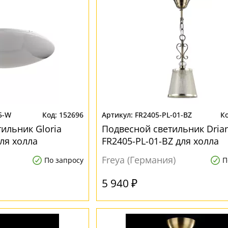
5-W
152696
FR2405-PL-01-BZ
ильник Gloria
Подвесной светильник Dria
ля холла
FR2405-PL-01-BZ для холла
Freya (Германия)
По запросу
П
5 940 ₽