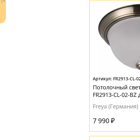
Желтый
(4)
Коричневый
(2)
Прозрачный
(8)
Разноцветный
(2)
Серый
(3)
Черный
(3)
Ваш регион:
Москва
+7 (800) 775-63-32
- бесплатно по России
FR2913-CL-0
+7 (495) 255-03-21
- бесплатная доставка
Потолочный све
FR2913-CL-02-BZ 
Freya (Германия)
7 990 ₽