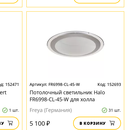
152471
FR6998-CL-45-W
152693
ert
Потолочный светильник Halo
FR6998-CL-45-W для холла
Freya (Германия)
1 шт.
31 шт.
5 100 ₽
НУ
В КОРЗИНУ