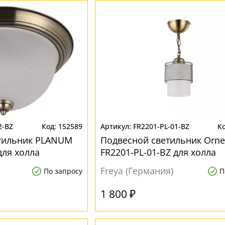
2-BZ
152589
FR2201-PL-01-BZ
тильник PLANUM
Подвесной светильник Orne
для холла
FR2201-PL-01-BZ для холла
Freya (Германия)
По запросу
П
1 800 ₽