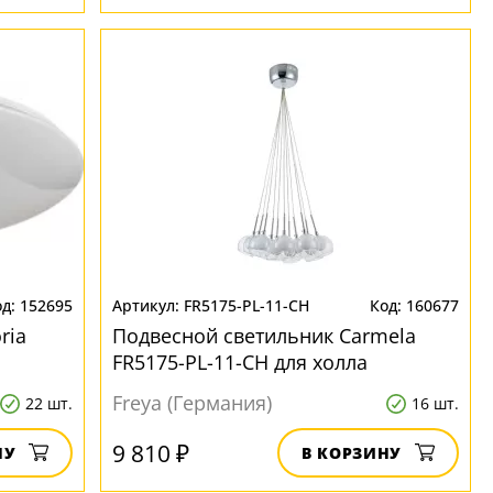
152695
FR5175-PL-11-CH
160677
ria
Подвесной светильник Carmela
FR5175-PL-11-CH для холла
Freya (Германия)
22 шт.
16 шт.
9 810 ₽
НУ
В КОРЗИНУ