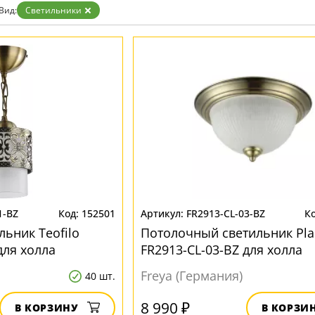
Прозрачные
Вид:
Светильники
Хром
Черные
1-BZ
152501
FR2913-CL-03-BZ
ьник Teofilo
Потолочный светильник Pl
для холла
FR2913-CL-03-BZ для холла
Freya (Германия)
40 шт.
8 990 ₽
В КОРЗИНУ
В КОРЗИ