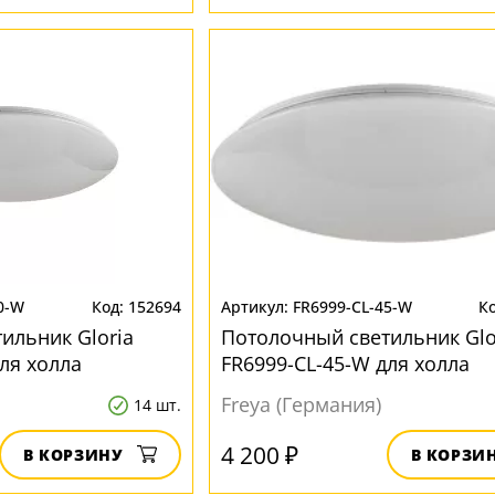
0-W
152694
FR6999-CL-45-W
ильник Gloria
Потолочный светильник Glo
ля холла
FR6999-CL-45-W для холла
Freya (Германия)
14 шт.
4 200 ₽
В КОРЗИНУ
В КОРЗИ