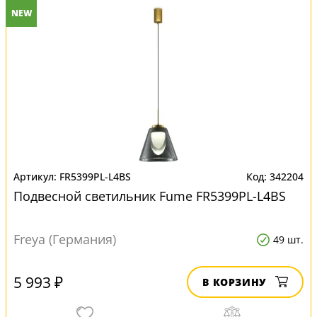
NEW
FR5399PL-L4BS
342204
Подвесной светильник Fume FR5399PL-L4BS
Freya (Германия)
49 шт.
5 993 ₽
В КОРЗИНУ