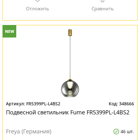
NEW
FR5399PL-L4BS2
348666
Подвесной светильник Fume FR5399PL-L4BS2
Freya (Германия)
46 шт.