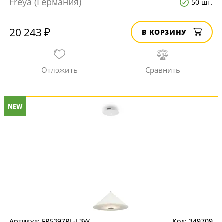
Freya (Германия)
50 шт.
20 243 ₽
В КОРЗИНУ
NEW
FR5397PL-L3W
349709