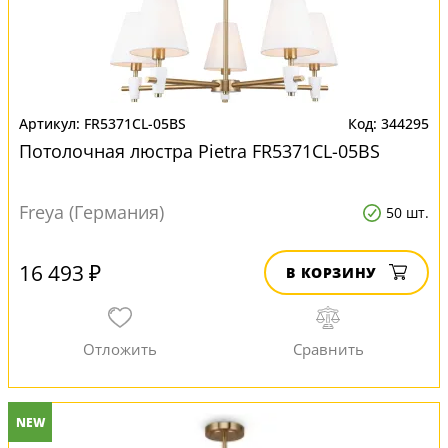
FR5371CL-05BS
344295
Потолочная люстра Pietra FR5371CL-05BS
Freya (Германия)
50 шт.
16 493 ₽
В КОРЗИНУ
NEW