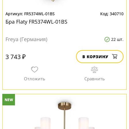
FR5374WL-01BS
340710
Бра Flaty FR5374WL-01BS
Freya (Германия)
22 шт.
3 743 ₽
В КОРЗИНУ
NEW