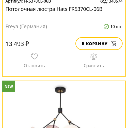
FR5370CL-06B
340574
Потолочная люстра Hats FR5370CL-06B
Freya (Германия)
10 шт.
13 493 ₽
В КОРЗИНУ
NEW