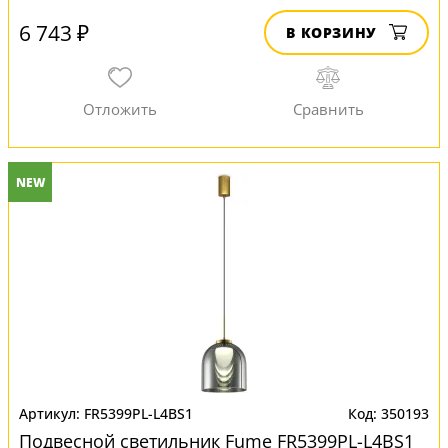
6 743 ₽
В КОРЗИНУ
NEW
FR5399PL-L4BS1
350193
Подвесной светильник Fume FR5399PL-L4BS1